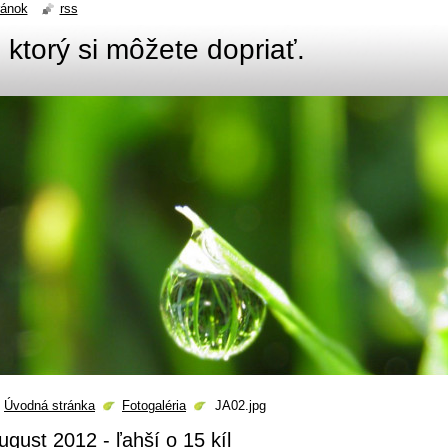
ránok
rss
, ktorý si môžete dopriať.
Úvodná stránka
Fotogaléria
JA02.jpg
ugust 2012 - ľahší o 15 kíl