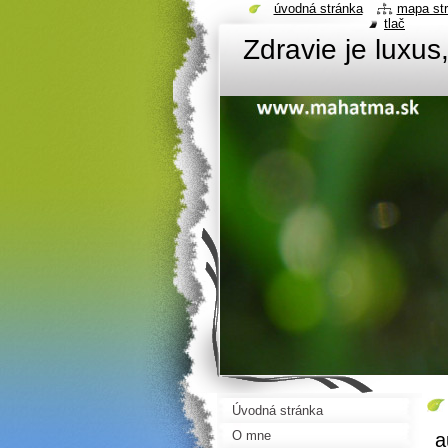
úvodná stránka
mapa st
tlač
Zdravie je luxus
Úvodná stránka
O mne
a