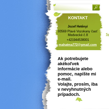
KONTAKT
Jozef Hetényi
93569 Plavé Vozokany časť
S
Medvecké č.8
+421944538001
mahatma7
72@gmail
.com
Ak potrebujete
akékoľvek
informácie alebo
pomoc, napíšte mi
e-mail.
Volajte, prosím, iba
v nevyhnutných
prípadoch.