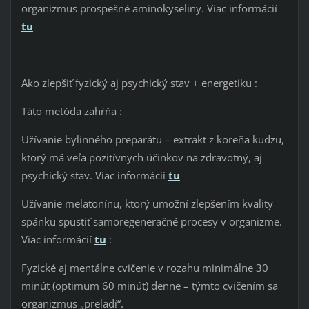
organizmus prospešné aminokyseliny. Viac informácií
tu
Ako zlepšiť fyzický aj psychický stav + energetiku :
Táto metóda zahŕňa :
Užívanie bylinného preparátu – extrakt z koreňa kudzu,
ktorý má veľa pozitívnych účinkov na zdravotný, aj
psychický stav. Viac informácií
tu
Užívanie melatonínu, ktorý umožní zlepšením kvality
spánku spustiť samoregeneračné procesy v organizme.
Viac informácií
tu
:
Fyzické aj mentálne cvičenie v rozahu minimálne 30
minút (optimum 60 minút) denne – týmto cvičením sa
organizmus „preladí“.