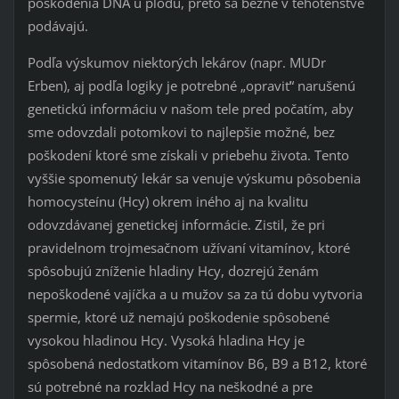
poškodenia DNA u plodu, preto sa bežne v tehotenstve
podávajú.
Podľa výskumov niektorých lekárov (napr. MUDr
Erben), aj podľa logiky je potrebné „opraviť“ narušenú
genetickú informáciu v našom tele pred počatím, aby
sme odovzdali potomkovi to najlepšie možné, bez
poškodení ktoré sme získali v priebehu života. Tento
vyššie spomenutý lekár sa venuje výskumu pôsobenia
homocysteínu (Hcy) okrem iného aj na kvalitu
odovzdávanej genetickej informácie. Zistil, že pri
pravidelnom trojmesačnom užívaní vitamínov, ktoré
spôsobujú zníženie hladiny Hcy, dozrejú ženám
nepoškodené vajíčka a u mužov sa za tú dobu vytvoria
spermie, ktoré už nemajú poškodenie spôsobené
vysokou hladinou Hcy. Vysoká hladina Hcy je
spôsobená nedostatkom vitamínov B6, B9 a B12, ktoré
sú potrebné na rozklad Hcy na neškodné a pre