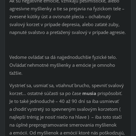
Ak sú negatívne emócie, vznikajú pesimistické, alebo
agresívne myšlienky a tie sa prejavia na fyzickom tele –
zvesené kútiky úst a ovisnuté plecia – ochabnutý
svalový korzet v prípade depresia, alebo zaťaté zuby,
napnuté svalstvo a preťažený svalový v prípade agresie.
Vedome ovládať sa dá najjednoduchšie fyzické telo.
Ovládať nehmotné myšlienky a emócie je omnoho
ťažšie.
Vystrieť sa, usmiať sa, vtiahnuť brucho, spevniť svalový
korzet... ostatné súčasti sa po čase
musia
prispôsobiť.
Je to také jednoduché – 40 až 90 dní sa iba usmievať
a chodiť vystretý so spevneným svalovým korzetom (
najlepší trénig je nosiť niečo na hlave ) – iba toto stačí
na úplné preprogramovanie smerovania myšlienok
a emócií. Od myšlienok a emócií ktoré nás poškodzujú,