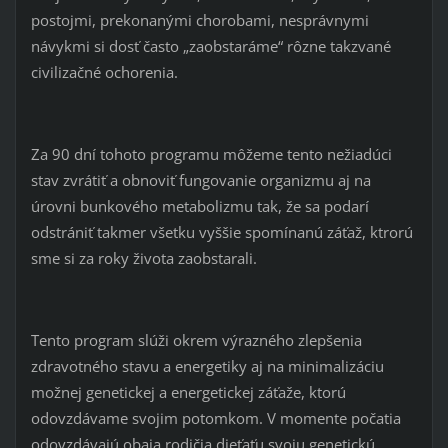
postojmi, prekonanými chorobami, nesprávnymi
návykmi si dosť často „zaobstaráme“ rôzne takzvané
civilizačné ochorenia.
Za 90 dní tohoto programu môžeme tento nežiadúci
stav zvrátiť a obnoviť fungovanie organizmu aj na
úrovni bunkového metabolizmu tak, že sa podarí
odstrániť takmer všetku vyššie spomínanú záťaž, ktrorú
sme si za roky života zaobstarali.
Tento program slúži okrem výrazného zlepšenia
zdravotného stavu a energetiky aj na minimalizáciu
možnej genetickej a energetickej záťaže, ktorú
odovzdávame svojim potomkom. V momente počatia
odovzdávajú obaja rodičia dieťaťu svoju genetickú