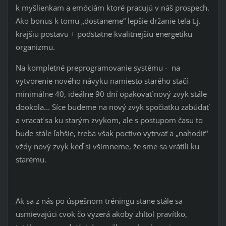
k myšlienkam a emóciám ktoré pracujú v náš prospech.
Ako bonus k tomu „dostaneme“ lepšie držanie tela t.j.
krajšiu postavu + podstatne kvalitnejšiu energetiku
organizmu.
Na kompletné preprogramovanie systému - na
vytvorenie nového návyku namiesto starého stačí
minimálne 40, ideálne 90 dní opakovať nový zvyk stále
dookola... Síce budeme na nový zvyk spočiatku zabúdať
a vracať sa ku starým zvykom, ale s postupom času to
bude stále ľahšie, treba však poctivo vytrvať a „nahodiť“
vždy nový zvyk keď si všimneme, že sme sa vrátili ku
starému.
Ak sa z nás po úspešnom tréningu stane stále sa
usmievajúci cvok čo vyzerá akoby zhltol pravítko,