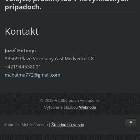
prípadoch.
Kontakt
Jozef Hetényi
93569 Plavé Vozokany časť Medvecké č.8
+421944538001
mahatma7
72@gmail
.com
© 2012 Všetky práva vyhradené.
Vytvorené službou
Webnode
Zobraziť:
Mobilnú verziu
|
Štandardnú verziu