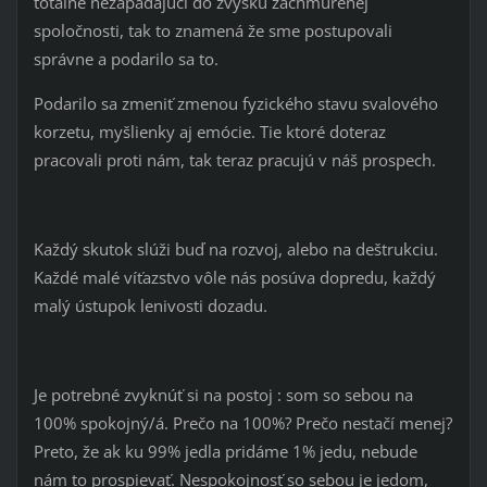
totálne nezapadajúci do zvyšku zachmúrenej
spoločnosti, tak to znamená že sme postupovali
správne a podarilo sa to.
Podarilo sa zmeniť zmenou fyzického stavu svalového
korzetu, myšlienky aj emócie. Tie ktoré doteraz
pracovali proti nám, tak teraz pracujú v náš prospech.
Každý skutok slúži buď na rozvoj, alebo na deštrukciu.
Každé malé víťazstvo vôle nás posúva dopredu, každý
malý ústupok lenivosti dozadu.
Je potrebné zvyknúť si na postoj : som so sebou na
100% spokojný/á. Prečo na 100%? Prečo nestačí menej?
Preto, že ak ku 99% jedla pridáme 1% jedu, nebude
nám to prospievať. Nespokojnosť so sebou je jedom,