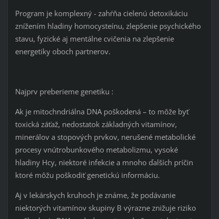
Program je komplexný - zahŕňa cielenú detoxikáciu
znížením hladiny homocysteínu, zlepšenie psychického
stavu, fyzické aj mentálne cvičenia na zlepšenie
energetiky oboch partnerov.
Najprv preberieme genetiku :
Ak je mitochndriálna DNA poškodená – to môže byť
toxická záťaž, nedostatok základných vitamínov,
minerálov a stopových prvkov, nerušené metabolické
procesy vnútrobunkového metabolizmu, vysoké
hladiny Hcy, niektoré infekcie a mnoho ďalších príčin
ktoré môžu poškodiť genetickú informáciu.
Aj v lekárskych kruhoch je známe, že podávanie
niektorých vitamínov skupiny B výrazne znižuje riziko