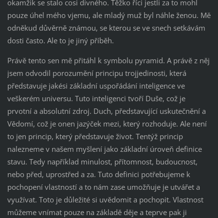
okamžik se stalo cosi divného. Těžko říci jestli za to mohl
pouze úhel mého vjemu, ale mladý muž byl náhle ženou. Mě
odněkud důvěrně známou, se kterou se ve snech setkávám
dosti často. Ale to je jiný příběh.
Právě tento sen mě přitáhl k symbolu pyramid. A právě z něj
jsem odvodil porozumění principu trojjedinosti, která
představuje jakési základní uspořádání inteligence ve
veškerém universu. Tuto inteligenci tvoří Duše, což je
prvotní a absolutní zdroj. Duch, představující uskutečnění a
Vědomí, což je onen jazýček mezi, který rozhoduje. Ale není
to jen princip, který představuje život. Tentýž princip
nalezneme v našem myšlení jako základní úroveň definice
stavu. Tedy například minulost, přítomnost, budoucnost,
nebo před, uprostřed a za. Tuto definici potřebujeme k
pochopení vlastností a to nám zase umožňuje je utvářet a
využívat. Toto je důležité si uvědomit a pochopit. Vlastnost
můžeme vnímat pouze na základě děje a teprve pak ji