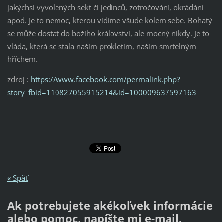
jakýchsi vyvolených sekt či jedinců, zotročování, okrádání
apod. Je to nemoc, kterou vidíme všude kolem sebe. Bohatý
se může dostat do božího království, ale mocný nikdy. Je to
vláda, která se stala naším prokletím, naším smrtelným
hříchem.
zdroj :
https://www.facebook.com/permalink.php?
story_fbid=110827055915214&id=100009637597163
« Späť
Ak potrebujete akékoľvek informácie
alebo pomoc, napíšte mi e-mail.