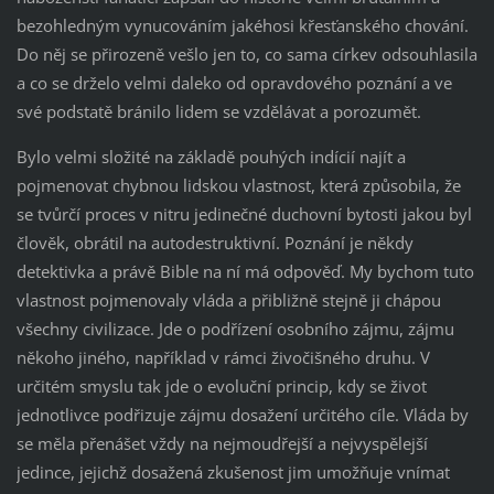
bezohledným vynucováním jakéhosi křesťanského chování.
Do něj se přirozeně vešlo jen to, co sama církev odsouhlasila
a co se drželo velmi daleko od opravdového poznání a ve
své podstatě bránilo lidem se vzdělávat a porozumět.
Bylo velmi složité na základě pouhých indícií najít a
pojmenovat chybnou lidskou vlastnost, která způsobila, že
se tvůrčí proces v nitru jedinečné duchovní bytosti jakou byl
člověk, obrátil na autodestruktivní. Poznání je někdy
detektivka a právě Bible na ní má odpověď. My bychom tuto
vlastnost pojmenovaly vláda a přibližně stejně ji chápou
všechny civilizace. Jde o podřízení osobního zájmu, zájmu
někoho jiného, například v rámci živočišného druhu. V
určitém smyslu tak jde o evoluční princip, kdy se život
jednotlivce podřizuje zájmu dosažení určitého cíle. Vláda by
se měla přenášet vždy na nejmoudřejší a nejvyspělejší
jedince, jejichž dosažená zkušenost jim umožňuje vnímat