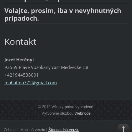
Volajte, prosím, iba v nevyhnutných
prípadoch.
Kontakt
Jozef Hetényi
93569 Plavé Vozokany časť Medvecké č.8
+421944538001
mahatma7
72@gmail
.com
© 2012 Všetky práva vyhradené.
Vytvorené službou
Webnode
Zobraziť:
Mobilnú verziu
|
Štandardnú verziu