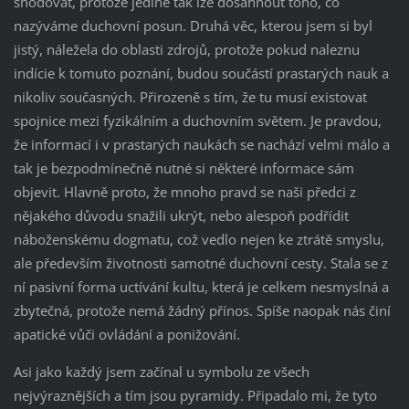
shodovat, protože jedině tak lze dosáhnout toho, co
nazýváme duchovní posun. Druhá věc, kterou jsem si byl
jistý, náležela do oblasti zdrojů, protože pokud naleznu
indície k tomuto poznání, budou součástí prastarých nauk a
nikoliv současných. Přirozeně s tím, že tu musí existovat
spojnice mezi fyzikálním a duchovním světem. Je pravdou,
že informací i v prastarých naukách se nachází velmi málo a
tak je bezpodmínečně nutné si některé informace sám
objevit. Hlavně proto, že mnoho pravd se naši předci z
nějakého důvodu snažili ukrýt, nebo alespoň podřídit
náboženskému dogmatu, což vedlo nejen ke ztrátě smyslu,
ale především životnosti samotné duchovní cesty. Stala se z
ní pasivní forma uctívání kultu, která je celkem nesmyslná a
zbytečná, protože nemá žádný přínos. Spíše naopak nás činí
apatické vůči ovládání a ponižování.
Asi jako každý jsem začínal u symbolu ze všech
nejvýraznějších a tím jsou pyramidy. Připadalo mi, že tyto