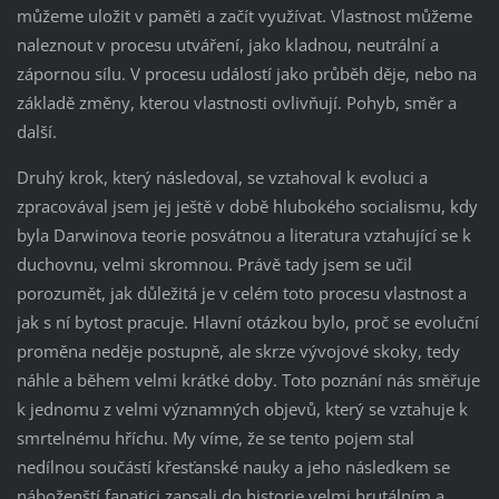
můžeme uložit v paměti a začít využívat. Vlastnost můžeme
naleznout v procesu utváření, jako kladnou, neutrální a
zápornou sílu. V procesu událostí jako průběh děje, nebo na
základě změny, kterou vlastnosti ovlivňují. Pohyb, směr a
další.
Druhý krok, který následoval, se vztahoval k evoluci a
zpracovával jsem jej ještě v době hlubokého socialismu, kdy
byla Darwinova teorie posvátnou a literatura vztahující se k
duchovnu, velmi skromnou. Právě tady jsem se učil
porozumět, jak důležitá je v celém toto procesu vlastnost a
jak s ní bytost pracuje. Hlavní otázkou bylo, proč se evoluční
proměna neděje postupně, ale skrze vývojové skoky, tedy
náhle a během velmi krátké doby. Toto poznání nás směřuje
k jednomu z velmi významných objevů, který se vztahuje k
smrtelnému hříchu. My víme, že se tento pojem stal
nedílnou součástí křesťanské nauky a jeho následkem se
náboženští fanatici zapsali do historie velmi brutálním a