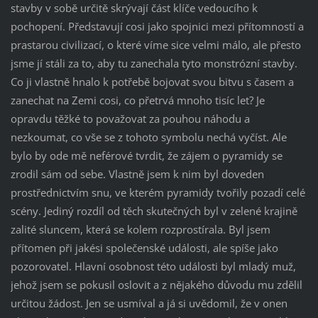
stavby v sobě určitě skrývají část klíče vedoucího k
pochopení. Představují cosi jako spojnici mezi přítomností a
prastarou civilizací, o které víme sice velmi málo, ale přesto
jsme jí stáli za to, aby tu zanechala tyto monstrózní stavby.
Co ji vlastně hnalo k potřebě bojovat svou bitvu s časem a
zanechat na Zemi cosi, co přetrvá mnoho tisíc let? Je
opravdu těžké to považovat za pouhou náhodu a
nezkoumat, co vše se z tohoto symbolu nechá vyčíst. Ale
bylo by ode mě neférové tvrdit, že zájem o pyramidy se
zrodil sám od sebe. Vlastně jsem k nim byl doveden
prostřednictvím snu, ve kterém pyramidy tvořily pozadí celé
scény. Jediný rozdíl od těch skutečných byl v zelené krajině
zalité sluncem, která se kolem rozprostírala. Byl jsem
přítomen při jakési společenské události, ale spíše jako
pozorovatel. Hlavní osobnost této události byl mladý muž,
jehož jsem se pokusil oslovit a z nějakého důvodu mu zdělil
určitou žádost. Jen se usmíval a já si uvědomil, že v onen