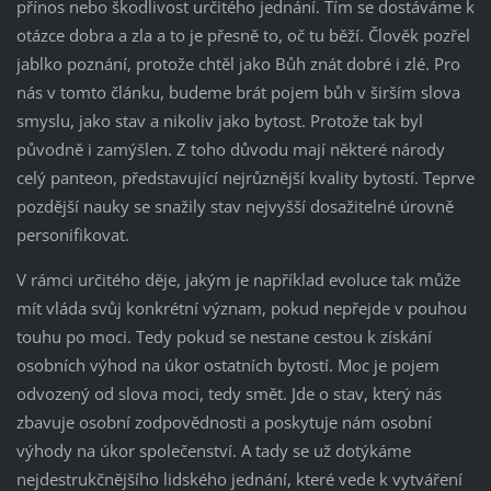
přínos nebo škodlivost určitého jednání. Tím se dostáváme k
otázce dobra a zla a to je přesně to, oč tu běží. Člověk pozřel
jablko poznání, protože chtěl jako Bůh znát dobré i zlé. Pro
nás v tomto článku, budeme brát pojem bůh v širším slova
smyslu, jako stav a nikoliv jako bytost. Protože tak byl
původně i zamýšlen. Z toho důvodu mají některé národy
celý panteon, představující nejrůznější kvality bytostí. Teprve
pozdější nauky se snažily stav nejvyšší dosažitelné úrovně
personifikovat.
V rámci určitého děje, jakým je například evoluce tak může
mít vláda svůj konkrétní význam, pokud nepřejde v pouhou
touhu po moci. Tedy pokud se nestane cestou k získání
osobních výhod na úkor ostatních bytostí. Moc je pojem
odvozený od slova moci, tedy smět. Jde o stav, který nás
zbavuje osobní zodpovědnosti a poskytuje nám osobní
výhody na úkor společenství. A tady se už dotýkáme
nejdestrukčnějšího lidského jednání, které vede k vytváření