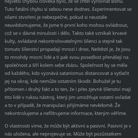
největší chybou člověka bylo, že se chtěl vyrovnat Bohu.
Tuto fatální chybu si sebou nese dodnes. Experimentovat se
silami stvoření je nebezpečné, pokud si neustále
neuvědomujeme, že jsme ti první koho mohou ovládnout,
což se v dávné minulosti i dělo. Takto také vznikali krvavé
kulty, ovládané nekontrolovatelnými šílenci a stejně tak
tomuto šílenství propadají mnozí i dnes. Neštěstí je, že jsou
to mnohdy mocní lidé a ti pak svou posedlost přenášejí na
společnost a šíří kolem sebe zkázu. Společnost by se měla
od každého, kdo vyznává satanismus distancovat a vytlačit
jej na okraj, kde nemůže ostatním škodit. Bohužel je tu
přítomen i druhý fakt a to ten, že i přes zjevné šílenství mají
tito lidé v rukou nástroj, který jim umožňuje ostatní ovládat
a to v případě, že manipulaci přijímáme nevědomě. Že
nekontrolujeme a nefiltrujeme informace, kterým věříme.
O vlastnosti víme, že může být aktivní a pasivní. Pasivní je v
nás uložena, ale neprojevuje se. Může být pozůstatkem