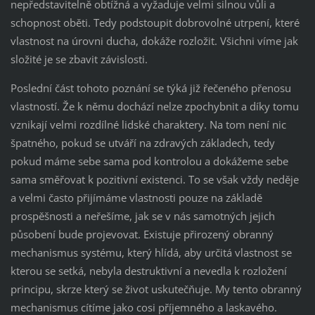
nepředstavitelně obtížná a vyžaduje velmi silnou vůli a
schopnost oběti. Tedy podstoupit dobrovolné utrpení, které
vlastnost na úrovni ducha, dokáže rozložit. Všichni víme jak
složité je se zbavit závislosti.
Poslední část tohoto poznání se týká již řečeného přenosu
vlastností. Že k němu dochází nelze zpochybnit a díky tomu
vznikají velmi rozdílné lidské charaktery. Na tom není nic
špatného, pokud se utváří na zdravých základech, tedy
pokud máme sebe sama pod kontrolou a dokážeme sebe
sama směřovat k pozitivní existenci. To se však vždy neděje
a velmi často přijímáme vlastnosti pouze na základě
prospěšnosti a neřešíme, jak se v nás samotných jejich
působení bude projevovat. Existuje přirozený obranný
mechanismus systému, který hlídá, aby určitá vlastnost se
kterou se setká, nebyla destruktivní a nevedla k rozložení
principu, skrze který se život uskutečňuje. My tento obranný
mechanismus cítíme jako cosi příjemného a laskavého.