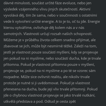
dávné minulosti, součást určité fáze evoluce, nebo jen
výsledek vzájemného vlivu jiných skutečností. Aktivní
vyvolává děj, tím že sama, nebo v součinnosti s ostatními
vede k vytvoření určité energie. A to je to, oč tu jde. Energie
kterou vytváříme, ovlivňuje děj kolem nás a v nás
samotných. Vlastnosti určují rozsah našich schopností.
Můžeme je v průběhu života celkem snadno přijímat, ale
zbavovat se jich, může být nesmírně těžké. Záleží na tom,
jestli je vlastnost pouze součástí myšlení, kdy se projevuje
jen pokud na ni myslíme, nebo součástí ducha, kde je trvale
přítomna. Pokud je vlastnost přítomna pouze v myšlení,
projevuje se, pokud na ni myslíme a po té se vzorec sám
rozpadne. Může sice ovlivnit realitu, ale nikoliv trvale
protože je nutné si ji uvědomovat. Pokud je vlastnost
přenesena na ducha, bude její vliv trvale přítomný. Pokud
jde o chybnou vlastnost projevuje se jako trvalé nutkání,
utkvělá představa a pod. Odtud je cesta zpět