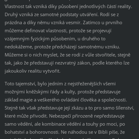
Vlastnost tak vzniká díky působení jednotlivých částí reality.
Druhý vzniká ze samotné podstaty utváření. Rodí se z
prázdna a díky němu vzniká vesmír. Zatímco u prvního
můžeme definovat vlastnosti, protože se projevují
vzájemným fyzickým působením, u druhého to
nedokážeme, protože předcházejí samotnému vzniku.
Můžeme si o nich myslet, že se rodí z vůle stvořitele, stejně
tak, jako že představují nezvratný zákon, podle kterého lze
jakoukoliv realitu vytvořit.
Toto tajemství, bylo jedním z nejstřeženějších všemi
možnými kněžskými řády a kulty, protože představuje
základ magie a veškerého ovládání člověka a společnosti.
Stejně tak však představuje její zkázu a to pro samo šílenství,
které může přivodit. Nebezpečí přirozeně nepředstavuje
samo vědění, ale kombinace vědění a touhy po moci, po
bohatství a bohorovnosti. Ne náhodou se v Bibli píše, že