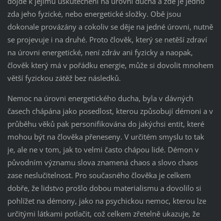
dojde k jejímu uskutečnění na úrovni ducha a zde je jedno
zda jeho fyzické, nebo energetické složky. Obě jsou
dokonale provázány a cokoliv se děje na jedné úrovni, nutně
se projevuje i na druhé. Proto člověk, který se netěší zdraví
na úrovni energetické, není zdráv ani fyzicky a naopak,
člověk který má v pořádku energie, může si dovolit mnohem
větší fyzickou zátěž bez následků.
Nemoc na úrovni energetického ducha, byla v dávných
časech chápána jako posedlost, kterou způsobují démoni a v
průběhu věků pak personifikována do jakýchsi entit, které
mohou být na člověka přeneseny. V určitém smyslu to tak
je, ale ne v tom, jak to velmi často chápou lidé. Démon v
původním významu slova znamená chaos a slovo chaos
zase neslučitelnost. Pro současného člověka je celkem
dobře, že lidstvo prošlo dobou materialismu a dovolilo si
pohlížet na démony, jako na psychickou nemoc, kterou lze
určitými látkami potlačit, což celkem zřetelně ukazuje, že