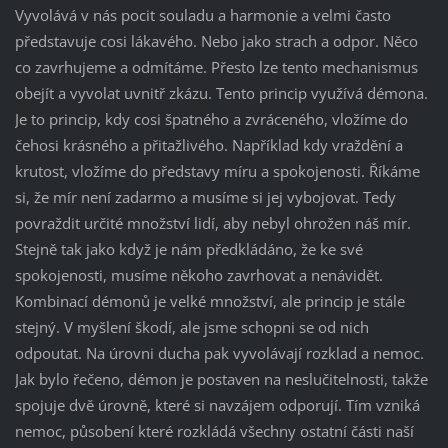
Vyvolává v nás pocit souladu a harmonie a velmi často
představuje cosi lákavého. Nebo jako strach a odpor. Něco
co zavrhujeme a odmítáme. Přesto lze tento mechanismus
obejít a vyvolat uvnitř zkázu. Tento princip využívá démona.
Je to princip, kdy cosi špatného a zvráceného, vložíme do
čehosi krásného a přitažlivého. Například kdy vraždění a
krutost, vložíme do představy míru a spokojenosti. Říkáme
si, že mír není zadarmo a musíme si jej vybojovat. Tedy
povraždit určité množství lidí, aby nebyl ohrožen náš mír.
Stejně tak jako když je nám předkládáno, že ke své
spokojenosti, musíme někoho zavrhovat a nenávidět.
Kombinací démonů je velké množství, ale princip je stále
stejný. V myšlení škodí, ale jsme schopni se od nich
odpoutat. Na úrovni ducha pak vyvolávají rozklad a nemoc.
Jak bylo řečeno, démon je postaven na neslučitelnosti, takže
spojuje dvě úrovně, které si navzájem odporují. Tím vzniká
nemoc, působení které rozkládá všechny ostatní části naší