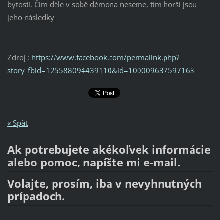
bytosti. Čím déle v sobě démona neseme, tím horší jsou
jeho následky.
Zdroj :
https://www.facebook.com/permalink.php?
story_fbid=125588094439110&id=100009637597163
« Späť
Ak potrebujete akékoľvek informácie
alebo pomoc, napíšte mi e-mail.
Volajte, prosím, iba v nevyhnutných
prípadoch.