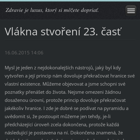
Zdravie je luxus, ktorý si môžete dopriať.
Vlákna stvoření 23. časť
16.06.2015 14:06
Mysl je jeden z nejdokonalejších nástrojů, jaký byl kdy
vytvořen a její princip nám dovoluje překračovat hranice své
vlastní existence. Můžeme objevovat a jsme schopni své
poznatky přenášet do života. Nejsme omezeni žádnou
dosaženou úrovní, protože princip dovoluje překračovat
jakékoliv hranice. I zde je dobré se podívat na pyramidu a
uvědomit si, že postoupit můžeme jen tehdy, je-li
předcházející úroveň zcela dokončena, protože každá
následující je postavena na ní. Dokončena znamená, že