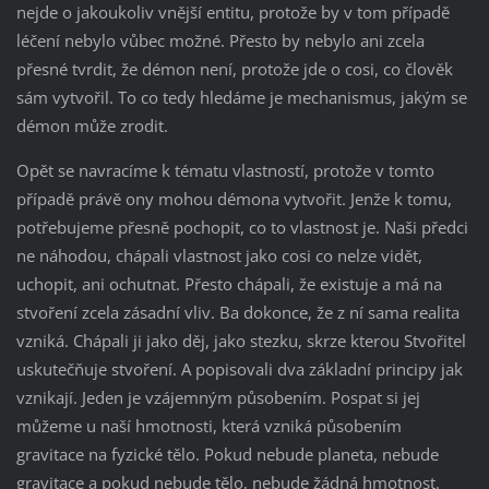
nejde o jakoukoliv vnější entitu, protože by v tom případě
léčení nebylo vůbec možné. Přesto by nebylo ani zcela
přesné tvrdit, že démon není, protože jde o cosi, co člověk
sám vytvořil. To co tedy hledáme je mechanismus, jakým se
démon může zrodit.
Opět se navracíme k tématu vlastností, protože v tomto
případě právě ony mohou démona vytvořit. Jenže k tomu,
potřebujeme přesně pochopit, co to vlastnost je. Naši předci
ne náhodou, chápali vlastnost jako cosi co nelze vidět,
uchopit, ani ochutnat. Přesto chápali, že existuje a má na
stvoření zcela zásadní vliv. Ba dokonce, že z ní sama realita
vzniká. Chápali ji jako děj, jako stezku, skrze kterou Stvořitel
uskutečňuje stvoření. A popisovali dva základní principy jak
vznikají. Jeden je vzájemným působením. Pospat si jej
můžeme u naší hmotnosti, která vzniká působením
gravitace na fyzické tělo. Pokud nebude planeta, nebude
gravitace a pokud nebude tělo, nebude žádná hmotnost.