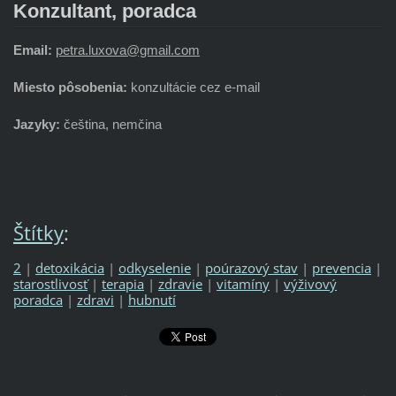
Konzultant, poradca
Email:
petra.luxova@gmail.com
Miesto pôsobenia:
konzultácie cez e-mail
Jazyky:
čeština, nemčina
Štítky
:
2
|
detoxikácia
|
odkyselenie
|
poúrazový stav
|
prevencia
|
starostlivosť
|
terapia
|
zdravie
|
vitamíny
|
výživový
poradca
|
zdravi
|
hubnutí