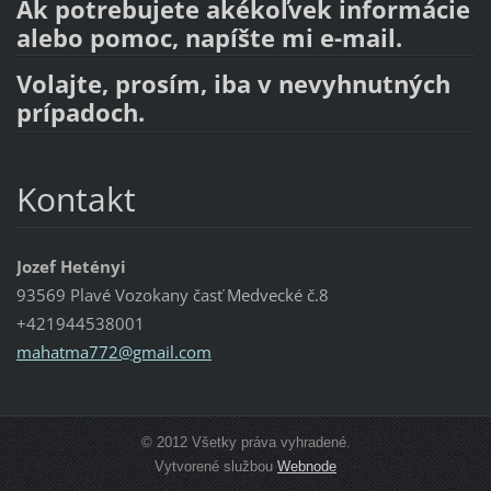
Ak potrebujete akékoľvek informácie
alebo pomoc, napíšte mi e-mail.
Volajte, prosím, iba v nevyhnutných
prípadoch.
Kontakt
Jozef Hetényi
93569 Plavé Vozokany časť Medvecké č.8
+421944538001
mahatma7
72@gmail
.com
© 2012 Všetky práva vyhradené.
Vytvorené službou
Webnode