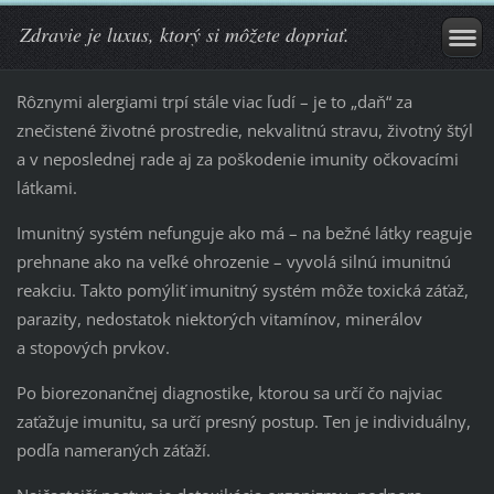
Zdravie je luxus, ktorý si môžete dopriať.
Rôznymi alergiami trpí stále viac ľudí – je to „daň“ za
znečistené životné prostredie, nekvalitnú stravu, životný štýl
a v neposlednej rade aj za poškodenie imunity očkovacími
látkami.
Imunitný systém nefunguje ako má – na bežné látky reaguje
prehnane ako na veľké ohrozenie – vyvolá silnú imunitnú
reakciu. Takto pomýliť imunitný systém môže toxická záťaž,
parazity, nedostatok niektorých vitamínov, minerálov
a stopových prvkov.
Po biorezonančnej diagnostike, ktorou sa určí čo najviac
zaťažuje imunitu, sa určí presný postup. Ten je individuálny,
podľa nameraných záťaží.