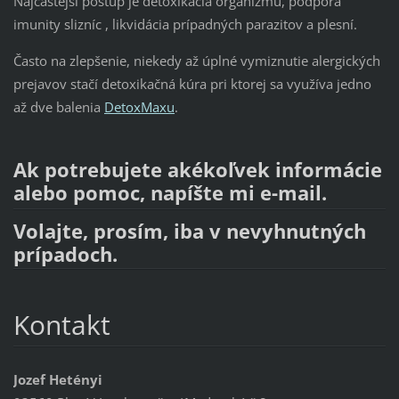
Najčastejší postup je detoxikácia organizmu, podpora
imunity slizníc , likvidácia prípadných parazitov a plesní.
Často na zlepšenie, niekedy až úplné vymiznutie alergických
prejavov stačí detoxikačná kúra pri ktorej sa využíva jedno
až dve balenia
DetoxMaxu
.
Ak potrebujete akékoľvek informácie
alebo pomoc, napíšte mi e-mail.
Volajte, prosím, iba v nevyhnutných
prípadoch.
Kontakt
Jozef Hetényi