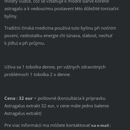
modrý vůdce, což se vztahuje k modré barvě kořene
astragalu a k vedoucímu postavení této důležité tonizační
byliny
.
Tradiční čínská medicína používá tuto bylinu při nočním
pocení, nedostatku energie chi (únava, slabost, nechuť
k jídlu) a při průjmu.
Užíva sa 1 tobolka denne, pri vážnych zdravotných
problémoch 1 tobolka 2 x denne.
Cena : 32 eur
+ poštovné (konzultácia k prípravku
Astragalus extrakt 32 eur, v cene máte jedno balenie
Astragalus extrakt)
Pre viac informácií ma môžete kontaktovať
na e-mail :