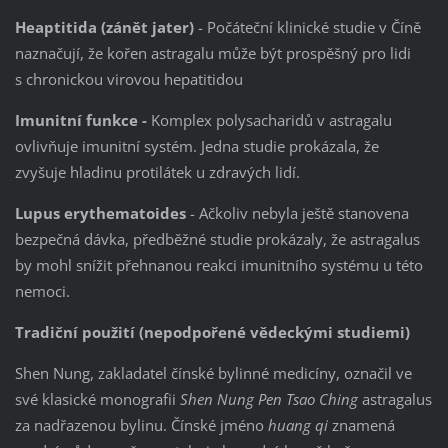
Heaptitida (zánět jater)
- Počáteční klinické studie v Číně
naznačují, že kořen astragalu může být prospěšný pro lidi
s chronickou virovou hepatitidou
Imunitní funkce -
Komplex polysacharidů v astragalu
ovlivňuje imunitní systém. Jedna studie prokázala, že
zvyšuje hladinu protilátek u zdravých lidí.
Lupus erythematoides
- Ačkoliv nebyla ještě stanovena
bezpečná dávka, předběžné studie prokázaly, že astragalus
by mohl snížit přehnanou reakci imunitního systému u této
nemoci.
Tradiční použití (nepodpořené vědeckými studiemi)
Shen Nung, zakladatel čínské bylinné medicíny, označil ve
své klasické monografii
Shen Nung Pen Tsao Ching
astragalus
za nadřazenou bylinu. Čínské jméno
huang qi
znamená