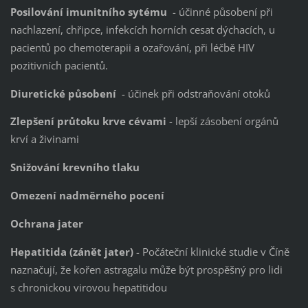
Posilování imunitního sytému
- účinné působení při
nachlazení, chřipce, infekcích horních cesat dýchacích, u
pacientů po chemoterapii a ozařování, při léčbě HIV
pozitivních pacientů.
Diuretické působení
- účinek při odstraňování otoků
Zlepšení průtoku krve cévami
- lepší zásobení orgánů
krví a živinami
Snižování krevního tlaku
Omezení nadměrného pocení
Ochrana jater
Hepatitida (zánět jater)
- Počáteční klinické studie v Číně
naznačují, že kořen astragalu může být prospěšný pro lidi
s chronickou virovou hepatitidou