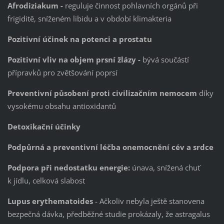
Afrodiziakum -
reguluje činnost pohlavních orgánů při
frigiditě, sníženém libidu a v období klimakteria
Pozitivní účinek na potenci a prostatu
Pozitivní vliv na objem prsní žlázy -
bývá součástí
přípravků pro zvětšování poprsí
Preventivní působení proti civilizačním nemocem
díky
vysokému obsahu antioxidantů
Detoxikační účinky
Podpůrná a preventivní léčba onemocnění cév a srdce
Podpora při nedostatku energie:
únava, snížená chuť
k jídlu, celková slabost
Lupus erythematoides
- Ačkoliv nebyla ještě stanovena
bezpečná dávka, předběžné studie prokázaly, že astragalus