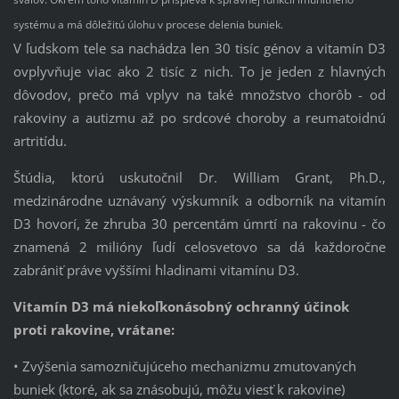
systému a má dôležitú úlohu v procese delenia buniek.
V ľudskom tele sa nachádza len 30 tisíc génov a vitamín D3
ovplyvňuje viac ako 2 tisíc z nich. To je jeden z hlavných
dôvodov, prečo má vplyv na také množstvo chorôb - od
rakoviny a autizmu až po srdcové choroby a reumatoidnú
artritídu.
Štúdia, ktorú uskutočnil Dr. William Grant, Ph.D.,
medzinárodne uznávaný výskumník a odborník na vitamín
D3 hovorí, že zhruba 30 percentám úmrtí na rakovinu - čo
znamená 2 milióny ľudí celosvetovo sa dá každoročne
zabrániť práve vyššími hladinami vitamínu D3.
Vitamín D3 má niekoľkonásobný ochranný účinok
proti rakovine, vrátane:
• Zvýšenia samozničujúceho mechanizmu zmutovaných
buniek (ktoré, ak sa znásobujú, môžu viesť k rakovine)