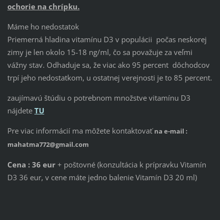
ochorie na chrípku.
Máme ho nedostatok
Priemerná hladina vitamínu D3 v populácii počas neskorej
zimy je len okolo 15-18 ng/ml, čo sa považuje za veľmi
vážny stav. Odhaduje sa, že viac ako 95 percent dôchodcov
trpí jeho nedostatkom, u ostatnej verejnosti je to 85 percent.
zaujímavú štúdiu o potrebnom množstve vitamínu D3
nájdete
TU
Pre viac informácií ma môžete kontaktovať
na e-mail :
mahatma772@gmail.com
Cena : 36 eur
+ poštovné (konzultácia k prípravku Vitamín
D3 36 eur, v cene máte jedno balenie Vitamín D3 20 ml)