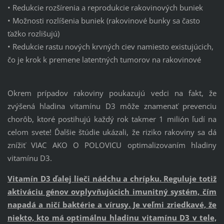
• Redukcie rozšírenia a reprodukcie rakovinových buniek
• Možnosti rozlíšenia buniek (rakovinové bunky sa často
ťažko rozlišujú)
• Redukcie rastu nových krvných ciev namiesto existujúcich,
čo je krok k premene latentných tumorov na rakovinové
Okrem prípadov rakoviny poukazujú vedci na fakt, že
zvýšená hladina vitamínu D3 môže znamenať prevenciu
chorôb, ktoré postihujú každý rok takmer 1 milión ľudí na
celom svete! Ďalšie štúdie ukázali, že riziko rakoviny sa dá
znížiť VIAC AKO O POLOVICU optimalizovaním hladiny
vitamínu D3.
Vitamín D3 ďalej lieči nádchu a chrípku. Reguluje totiž
aktiváciu génov ovplyvňujúcich imunitný systém, čím
napadá a ničí baktérie a vírusy. Je veľmi zriedkavé, že
niekto, kto má optimálnu hladinu vitamínu D3 v tele,