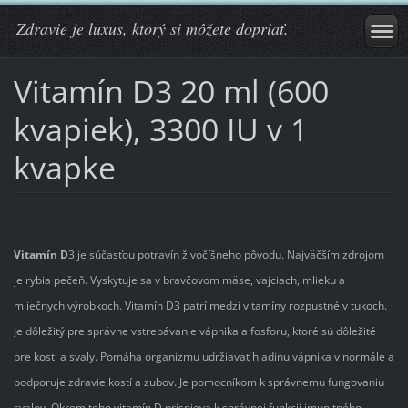
Zdravie je luxus, ktorý si môžete dopriať.
Vitamín D3 20 ml (600
kvapiek), 3300 IU v 1
kvapke
Vitamín D
3 je súčasťou potravín živočíšneho pôvodu. Najväčším zdrojom
je rybia pečeň. Vyskytuje sa v bravčovom mäse, vajciach, mlieku a
mliečnych výrobkoch. Vitamín D3 patrí medzi vitamíny rozpustné v tukoch.
Je dôležitý pre správne vstrebávanie vápnika a fosforu, ktoré sú dôležité
pre kosti a svaly. Pomáha organizmu udržiavať hladinu vápnika v normále a
podporuje zdravie kostí a zubov. Je pomocníkom k správnemu fungovaniu
svalov. Okrem toho vitamín D prispieva k správnej funkcii imunitného