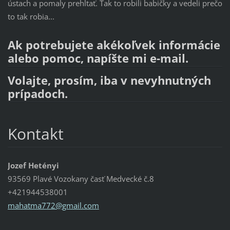
ústach a pomaly prehĺtať. Tak to robili babičky a vedeli prečo
to tak robia...
Ak potrebujete akékoľvek informácie
alebo pomoc, napíšte mi e-mail.
Volajte, prosím, iba v nevyhnutných
prípadoch.
Kontakt
Jozef Hetényi
93569 Plavé Vozokany časť Medvecké č.8
+421944538001
mahatma7
72@gmail
.com