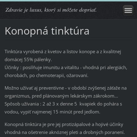
Zdravie je luxus, ktorý si môžete dopriať.
Konopná tinktúra
Tinktúra vyrobená z kvetov a listov konope a z kvalitnej
domácej 55% pálenky.
Účinky : posilňuje imunitu a vitalitu - vhodná pri alergiách,
chorobách, po chemoterapii, ožarovaní.
Možno užívať aj preventívne - v období zvýšenej záťaže na
organizmus, pred plánovaným lekárskym zákrokom...
Spôsob užívania : 2 až 3 x denne 5 kvapiek do pohára s
vodou, vypiť najmenej 15 minút pred jedlom.
Konopná tinktúra je pre jej protizápalové a hojivé účinky
vhodná na ošetrenie aknóznej pleti a drobných poranení.