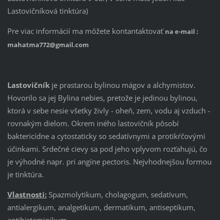
Lastovičníková tinktúra)
Pre viac informácií ma môžete kontantaktovať
na e-mail :
mahatma772@gmail.com
Lastovičník
je prastarou bylinou mágov a alchymistov.
Hovorilo sa jej Bylina nebies, pretože je jedinou bylinou,
ktorá v sebe nesie všetky živly - oheň, zem, vodu aj vzduch -
rovnakým dielom. Okrem iného lastovičník pôsobí
baktericídne a cytostaticky so sedatívnymi a protikŕčovými
účinkami. Srdečné cievy sa pod jeho vplyvom rozťahujú, čo
je výhodné napr. pri angíne pectoris. Nejvhodnejšou formou
je tinktúra.
Vlastnosti:
Spazmolytikum, cholagogum, sedatívum,
antialergikum, analgetikum, dermatikum, antiseptikum,
antihistaminikum