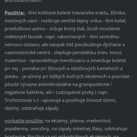
Použitie:
- tlmí kolikové bolesti tráviaceho traktu, žlčníka,
močových ciest - rozširuje venčité tepny srdca - tlmí kašeľ,
prieduškovú astmu - znžuje krvný tlak, brzdí množenie
niektorých buniek, napr. rakovinových - tlmí centrálnu
nervovú sústavu, ale naopak tiež povzbudzuje dýchacie a
vazomotorické centrá - zlepšuje peristaltiku čriev, tonus
maternice - spravidelňuje menštruáciu a zmenšuje bolesti
pri nej - pomáha pri žlčových a obličkových kameňoch a
piesku - je účinný pri ťažkých kožných ekzémoch a psoriáze -
pôsobí výrazne antimikrobiálne na grampozitívne i
negatívne baktérie, ale i cudzopasné prvky ( napr.
Trichomonas v.) - upravuje a posilňuje činnosť slizníc,
sleziny, odstraňuje zápaly
vonkajšie použitie:
na ekzémy, plesne, vredovitosť,
popáleniny, omrzliny, na zápaly mliečnej žľazy, odstraňuje
bradavice. Používa sa pri mikrobiálnych ekzémoch, na