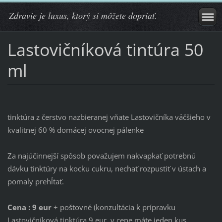
Zdravie je luxus, ktorý si môžete dopriať.
Lastovičníková tintúra 50
ml
tinktúra z čerstvo nazbieranej vňate Lastovičníka väčšieho v
kvalitnej 60 % domácej ovocnej pálenke
Za najúčinnejší spôsob považujem nakvapkať potrebnú
dávku tinktúry na kocku cukru, nechať rozpustiť v ústach a
pomaly prehĺtať.
Cena : 9 eur
+ poštovné (konzultácia k prípravku
Lastovičníková tinktúra 9 eur, v cene máte jeden kus