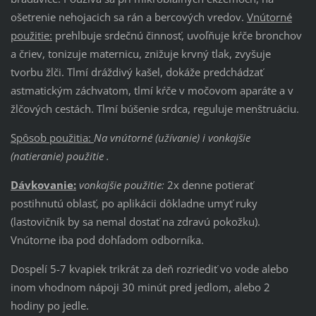
ošetrenie nehojacich sa rán a bercových vredov.
Vnútorné
použitie:
prehlbuje srdečnú činnosť, uvoľňuje kŕče bronchov
a čriev, tonizuje maternicu, znižuje krvný tlak, zvyšuje
tvorbu žlči. Tlmí dráždivý kašel, dokáže predchádzať
astmatickým záchvatom, tlmí kŕče v močovom aparáte a v
žlčových cestách. Tlmí búšenie srdca, reguluje menštruáciu.
Spôsob použitia:
Na vnútorné (užívanie) i vonkajšie
(natieranie) použitie .
Dávkovanie:
vonkajšie použitie:
2x denne potierať
postihnutú oblasť, po aplikácii dôkladne umyť ruky
(lastovičník by sa nemal dostať na zdravú pokožku).
Vnútorne iba pod dohľadom odborníka.
Dospelí 5-7 kvapiek trikrát za deň rozriediť vo vode alebo
inom vhodnom nápoji 30 minút pred jedlom, alebo 2
hodiny po jedle.