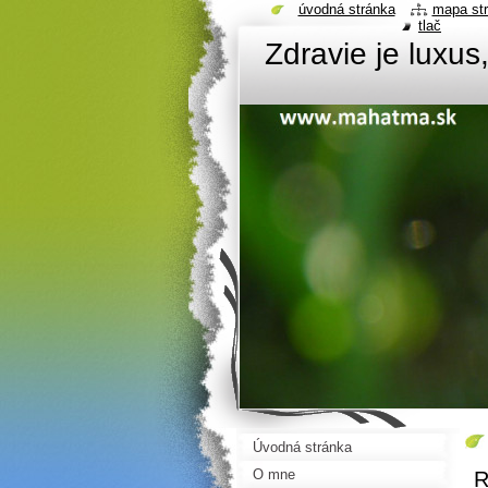
úvodná stránka
mapa st
tlač
Zdravie je luxus
Úvodná stránka
O mne
R