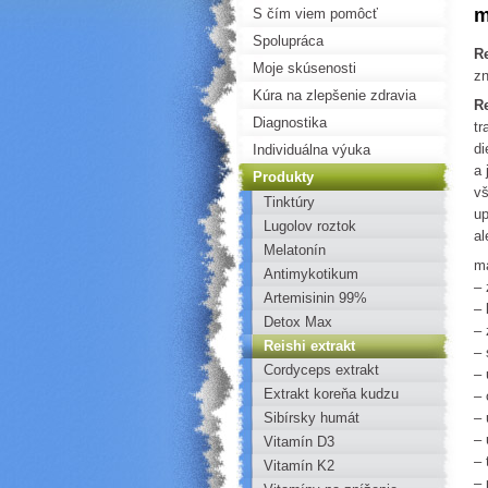
m
S čím viem pomôcť
Spolupráca
R
Moje skúsenosti
z
Kúra na zlepšenie zdravia
R
Diagnostika
tr
di
Individuálna výuka
a 
Produkty
vš
Tinktúry
up
Lugolov roztok
al
Melatonín
má
Antimykotikum
– 
Artemisinin 99%
– 
Detox Max
– 
Reishi extrakt
– 
Cordyceps extrakt
– 
Extrakt koreňa kudzu
– 
Sibírsky humát
– 
– 
Vitamín D3
– 
Vitamín K2
– 