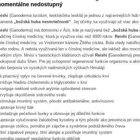
omentálne nedostupný
eishi
(
Ganoderma lucidum
, lesklokôrka lesklá) je jednou z najcennejších húb
namená
„božská huba nesmrteľnosti“
. Jej účinky sa využívajú už viac ako
eishi
(Ganoderma) má domovinu v Ázii, kde je nazývaná tiež
„božská huba 
adičnej čínskej medicíny, ktorá ju využíva viac než 4000 rokov.
Reishi (
Ganod
ele čínskej medicíny, vo Vnútornom kánone Žltého cisára. Bola vtedy natoľko
jeho rodinu. A nebola využívaná len v čínskej medicíne, ale taktiež ako mocn
etkým zlým. Mnísi v taoistických kláštoroch užívali
Reishi (
Ganoderma) pred
okojovať dušu Shen. Pre jej schopnosť regenerovať funkcie organizmu a akti
ebo šerpovia vo vysokých nadmorských výškach Himalájí.
 priaznivý vplyv na červené krvinky, zlepšuje cirkuláciu krvi
znižuje hladinu cholesterolu a triglyceridov v krvi
koriguje niektoré srdcové arytmie spôsobené stresom
zvyšuje okysličenie srdcového svalu
stimuluje imunitný systém, pôsobí antibakteriálne, antivírusovo
upravuje krvný tlak
omladzuje pečeňové bunky a obnovuje jej dôležité funkcie
upravuje vylučovanie žalúdočnej kyseliny a tým pôsobí ako prevencia pri vre
upravuje stolicu, pomáha pri zápche a syndróme podráždeného čreva
tlmí zápalové prejavy, tlmí alergie a posilňuje imunitný systém
pomáha napraviť regulatórne funkcie obličiek