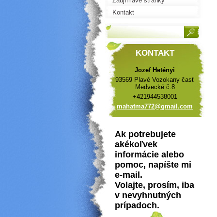
Zaujímavé stránky
Kontakt
KONTAKT
Jozef Hetényi
93569 Plavé Vozokany časť
Medvecké č.8
+421944538001
mahatma7
72@gmail
.com
Ak potrebujete
akékoľvek
informácie alebo
pomoc, napíšte mi
e-mail.
Volajte, prosím, iba
v nevyhnutných
prípadoch.