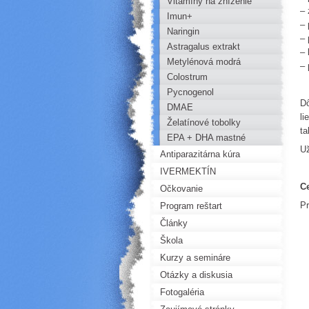
Vitamíny na zníženie
– 
hladiny Hcy
Imun+
– 
Naringin
– 
Astragalus extrakt
– 
Metylénová modrá
– 
Colostrum
Pycnogenol
Dô
DMAE
li
Želatínové tobolky
ta
EPA + DHA mastné
Už
kyseliny
Antiparazitárna kúra
IVERMEKTÍN
Ce
Očkovanie
Pr
Program reštart
Články
Škola
Kurzy a semináre
Otázky a diskusia
Fotogaléria