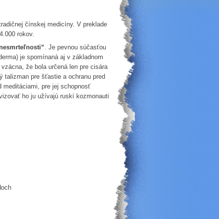
 tradičnej čínskej medicíny. V preklade
 4.000 rokov.
nesmrteľnosti“
. Je pevnou súčasťou
erma) je spomínaná aj v základnom
 vzácna, že bola určená len pre cisára
ý talizman pre šťastie a ochranu pred
 meditáciami, pre jej schopnosť
vizovať ho ju užívajú ruskí kozmonauti
doch