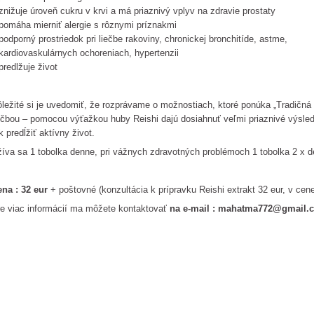
znižuje úroveň cukru v krvi a má priaznivý vplyv na zdravie prostaty
pomáha mierniť alergie s rôznymi príznakmi
podporný prostriedok pri liečbe rakoviny, chronickej bronchitíde, astme,
kardiovaskulárnych ochoreniach, hypertenzii
predlžuje život
ležité si je uvedomiť, že rozprávame o možnostiach, ktoré ponúka „Tradičná
ečbou – pomocou výťažkou huby Reishi dajú dosiahnuť veľmi priaznivé výsle
k predĺžiť aktívny život.
íva sa 1 tobolka denne, pri vážnych zdravotných problémoch 1 tobolka 2 x d
na : 32 eur
+ poštovné (konzultácia k prípravku Reishi extrakt 32 eur, v cene
e viac informácií ma môžete kontaktovať
na e-mail : mahatma772@gmail.