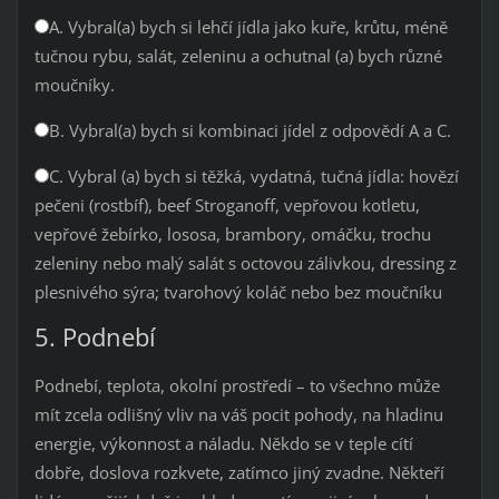
A. Vybral(a) bych si lehčí jídla jako kuře, krůtu, méně
tučnou rybu, salát, zeleninu a ochutnal (a) bych různé
moučníky.
B. Vybral(a) bych si kombinaci jídel z odpovědí A a C.
C. Vybral (a) bych si těžká, vydatná, tučná jídla: hovězí
pečeni (rostbíf), beef Stroganoff, vepřovou kotletu,
vepřové žebírko, lososa, brambory, omáčku, trochu
zeleniny nebo malý salát s octovou zálivkou, dressing z
plesnivého sýra; tvarohový koláč nebo bez moučníku
5. Podnebí
Podnebí, teplota, okolní prostředí – to všechno může
mít zcela odlišný vliv na váš pocit pohody, na hladinu
energie, výkonnost a náladu. Někdo se v teple cítí
dobře, doslova rozkvete, zatímco jiný zvadne. Někteří