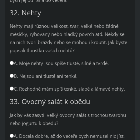
32. Nehty
Nehty mají různou velikost, tvar, velké nebo žádné
měsíčky, rýhovaný nebo hladký povrch atd. Někdy se
na nich tvoří brázdy nebo se mohou i kroutit. Jak byste
popsali tloušťku vašich nehtů?
A. Moje nehty jsou spíše tlusté, silné a tvrdé.
B. Nejsou ani tlusté ani tenké.
C. Rozhodně mám spíš tenké, slabé a lámavé nehty.
33. Ovocný salát k obědu
Jak by vás zasytil velký ovocný salát s trochou tvarohu
nebo jogurtu k obědu?
A. Docela dobře, až do večeře bych nemusel nic jíst.