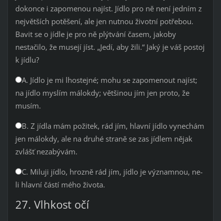
dokonce i zapomenou najíst. Jídlo pro ně není jedním z
největších potěšení, ale jen nutnou životní potřebou.
Bavit se o jídle je pro ně plýtvání časem, jakoby
nestačilo, že musejí jíst. „Jedí, aby žili.“ Jaký je váš postoj
k jídlu?
A. Jídlo je mi lhostejné; mohu se zapomenout najíst;
na jídlo myslím málokdy; většinou jím jen proto, že
musím.
B. Z jídla mám požitek, rád jím, hlavní jídlo vynechám
jen málokdy, ale na druhé straně se zas jídlem nějak
zvlášť nezabývám.
C. Miluji jídlo, hrozně rád jím, jídlo je významnou, ne-
li hlavní částí mého života.
27. Vlhkost očí