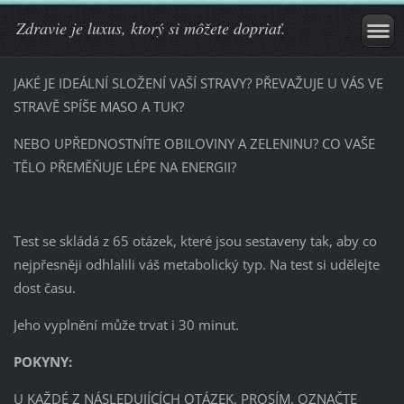
Zdravie je luxus, ktorý si môžete dopriať.
JAKÉ JE IDEÁLNÍ SLOŽENÍ VAŠÍ STRAVY? PŘEVAŽUJE U VÁS VE
STRAVĚ SPÍŠE MASO A TUK?
NEBO UPŘEDNOSTNÍTE OBILOVINY A ZELENINU? CO VAŠE
TĚLO PŘEMĚŇUJE LÉPE NA ENERGII?
Test se skládá z 65 otázek, které jsou sestaveny tak, aby co
nejpřesněji odhlalili váš metabolický typ. Na test si udělejte
dost času.
Jeho vyplnění může trvat i 30 minut.
POKYNY:
U KAŽDÉ Z NÁSLEDUJÍCÍCH OTÁZEK, PROSÍM, OZNAČTE