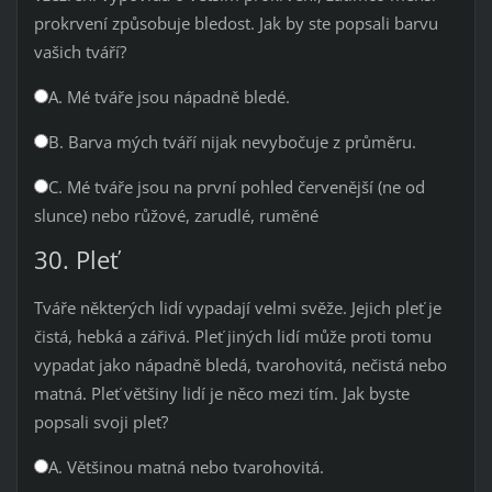
prokrvení způsobuje bledost. Jak by ste popsali barvu
vašich tváří?
A. Mé tváře jsou nápadně bledé.
B. Barva mých tváří nijak nevybočuje z průměru.
C. Mé tváře jsou na první pohled červenější (ne od
slunce) nebo růžové, zarudlé, ruměné
30. Pleť
Tváře některých lidí vypadají velmi svěže. Jejich pleť je
čistá, hebká a zářivá. Pleť jiných lidí může proti tomu
vypadat jako nápadně bledá, tvarohovitá, nečistá nebo
matná. Pleť většiny lidí je něco mezi tím. Jak byste
popsali svoji pleť?
A. Většinou matná nebo tvarohovitá.