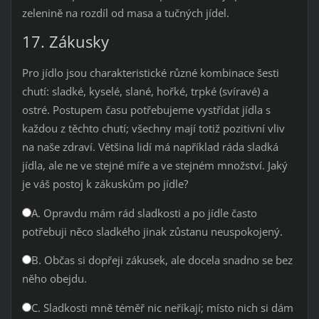
zelenině na rozdíl od masa a tučných jídel.
17. Zákusky
Pro jídlo jsou charakteristické různé kombinace šesti
chutí: sladké, kyselé, slané, hořké, trpké (svíravé) a
ostré. Postupem času potřebujeme vystřídat jídla s
každou z těchto chutí; všechny mají totiž pozitivní vliv
na naše zdraví. Většina lidí má například ráda sladká
jídla, ale ne ve stejné míře a ve stejném množství. Jaký
je váš postoj k zákuskům po jídle?
A. Opravdu mám rád sladkosti a po jídle často
potřebuji něco sladkého jinak zůstanu neuspokojený.
B. Občas si dopřeji zákusek, ale docela snadno se bez
něho obejdu.
C. Sladkosti mně téměř nic neříkají; místo nich si dám