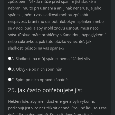
způsobem. Někdo může před spaním jíst sladké a
nebrání mu to při usínání a ani jinak nenarušuje jeho
spánek. Jinému zas sladkosti mohou způsobit
nespavost, brání mu usnout hlubokým spánkem nebo
se v noci budí a aby mohl znovu usnout, musí něco
sníst. (Pokud máte problémy s Kandidou, hypoglykémií
nebo cukrovkou, pak tuto otázku vynechte). Jak
sladkosti působí na váš spánek?
A. Sladkosti na můj spánek nemají žádný vliv.
B. Obvykle po nich spím hůř.
C. Spím po nich opravdu špatně.
25. Jak často potřebujete jíst
Někteří lidé, aby měli dost energie a byli výkonní,
potřebují jíst více než třikrát denně. Pro jiné lidi jsou zas
dvě jídla za den hodně. Kolikrát denně musíte jíst,