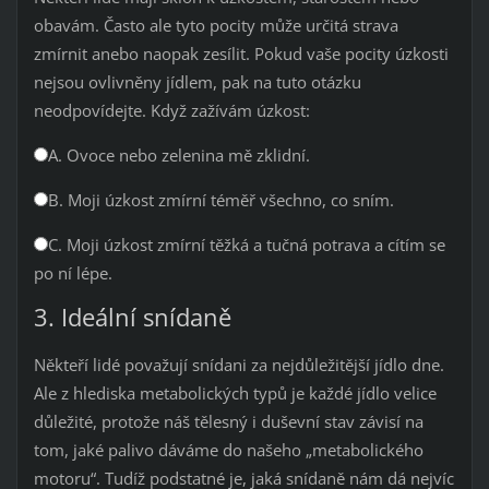
obavám. Často ale tyto pocity může určitá strava
zmírnit anebo naopak zesílit. Pokud vaše pocity úzkosti
nejsou ovlivněny jídlem, pak na tuto otázku
neodpovídejte. Když zažívám úzkost:
A. Ovoce nebo zelenina mě zklidní.
B. Moji úzkost zmírní téměř všechno, co sním.
C. Moji úzkost zmírní těžká a tučná potrava a cítím se
po ní lépe.
3. Ideální snídaně
Někteří lidé považují snídani za nejdůležitější jídlo dne.
Ale z hlediska metabolických typů je každé jídlo velice
důležité, protože náš tělesný i duševní stav závisí na
tom, jaké palivo dáváme do našeho „metabolického
motoru“. Tudíž podstatné je, jaká snídaně nám dá nejvíc