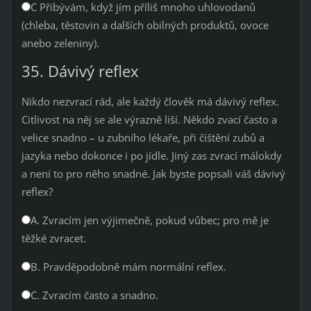
C Přibývám, když jím příliš mnoho uhlovodanů
(chleba, těstovin a dalších obilných produktů, ovoce
anebo zeleniny).
35. Dávivý reflex
Nikdo nezvrací rád, ale každý člověk má dávivý reflex.
Citlivost na něj se ale výrazně liší. Někdo zvací často a
velice snadno – u zubního lékaře, při čištění zubů a
jazyka nebo dokonce i po jídle. Jiný zas zvrací málokdy
a není to pro něho snadné. Jak byste popsali váš dávivý
reflex?
A. Zvracím jen výjimečně, pokud vůbec; pro mě je
těžké zvracet.
B. Pravděpodobně mám normální reflex.
C. Zvracím často a snadno.