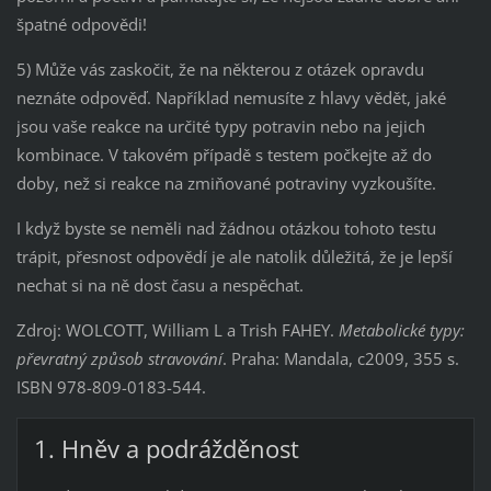
špatné odpovědi!
5) Může vás zaskočit, že na některou z otázek opravdu
neznáte odpověď. Například nemusíte z hlavy vědět, jaké
jsou vaše reakce na určité typy potravin nebo na jejich
kombinace. V takovém případě s testem počkejte až do
doby, než si reakce na zmiňované potraviny vyzkoušíte.
I když byste se neměli nad žádnou otázkou tohoto testu
trápit, přesnost odpovědí je ale natolik důležitá, že je lepší
nechat si na ně dost času a nespěchat.
Zdroj: WOLCOTT, William L a Trish FAHEY.
Metabolické typy:
převratný způsob stravování
. Praha: Mandala, c2009, 355 s.
ISBN 978-809-0183-544.
1. Hněv a podrážděnost