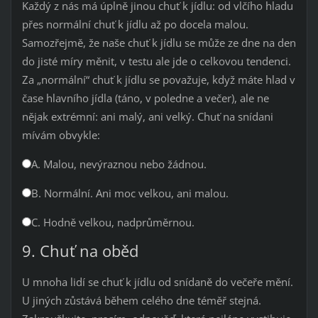
Každý z nás má úplně jinou chuť k jídlu: od vlčího hladu
přes normální chuť k jídlu až po docela malou.
Samozřejmě, že naše chuť k jídlu se může ze dne na den
do jisté míry měnit, v testu ale jde o celkovou tendenci.
Za „normální“ chuť k jídlu se považuje, když máte hlad v
čase hlavního jídla (táno, v poledne a večer), ale ne
nějak extrémní: ani malý, ani velký. Chuť na snídani
mívám obvykle:
A. Malou, nevýraznou nebo žádnou.
B. Normální. Ani moc velkou, ani malou.
C. Hodně velkou, nadprůměrnou.
9. Chuť na oběd
U mnoha lidí se chuť k jídlu od snídaně do večeře mění.
U jiných zůstává během celého dne téměř stejná.