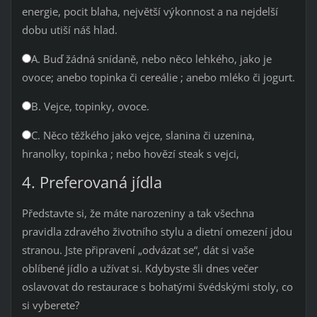
energie, pocit blaha, největší výkonnost a na nejdelší
dobu utiší náš hlad.
A. Buď žádná snídaně, nebo něco lehkého, jako je
ovoce; anebo topinka či cereálie ; anebo mléko či jogurt.
B. Vejce, topinky, ovoce.
C. Něco těžkého jako vejce, slanina či uzenina,
hranolky, topinka ; nebo hovězí steak s vejci,
4. Preferovaná jídla
Představte si, že máte narozeniny a tak všechna
pravidla zdravého životního stylu a dietní omezení jdou
stranou. Jste připravení „odvázat se“, dát si vaše
oblíbené jídlo a užívat si. Kdybyste šli dnes večer
oslavovat do restaurace s bohatými švédskými stoly, co
si vyberete?