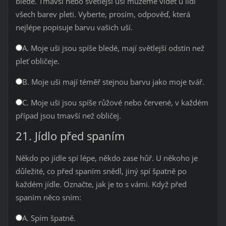
bledé. Tmavší nebo světlejší uši můžeme vidět u lidí
všech barev pleti. Vyberte, prosím, odpověď, která
nejlépe popisuje barvu vašich uší.
A. Moje uši jsou spíše bledé, mají světlejší odstín než
pleť obličeje.
B. Moje uši mají téměř stejnou barvu jako moje tvář.
C. Moje uši jsou spíše růžové nebo červené, v každém
případ jsou tmavší než obličej.
21. Jídlo před spaním
Někdo po jídle spí lépe, někdo zase hůř. U někoho je
důležité, co před spaním snědl, jiný spí špatně po
každém jídle. Označte, jak je to s vámi. Když před
spaním něco sním:
A. Spím špatně.