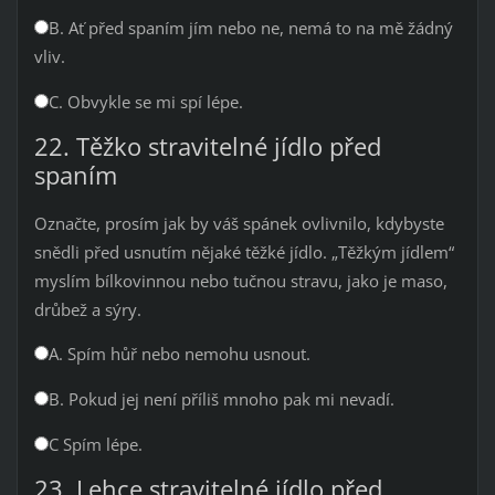
B. Ať před spaním jím nebo ne, nemá to na mě žádný
vliv.
C. Obvykle se mi spí lépe.
22. Těžko stravitelné jídlo před
spaním
Označte, prosím jak by váš spánek ovlivnilo, kdybyste
snědli před usnutím nějaké těžké jídlo. „Těžkým jídlem“
myslím bílkovinnou nebo tučnou stravu, jako je maso,
drůbež a sýry.
A. Spím hůř nebo nemohu usnout.
B. Pokud jej není příliš mnoho pak mi nevadí.
C Spím lépe.
23. Lehce stravitelné jídlo před