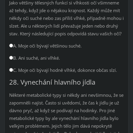
Jako většiny tělesných funkcí si vlhkosti očí všimneme
až tehdy, když jde o nějakou krajnost. Každý může mít
někdy oči suché nebo zas příliš vlhké, případně mohou i
slzet. Ale u některých lidí převažuje jeden nebo druhý
stav. Který následující popis odpovídá stavu vašich očí?
A. Moje oči bývají většinou suché.
B. Ani suché, ani vlhké.
C. Moje oči bývají hodně vlhké, dokonce občas slzí.
28. Vynechání hlavního jídla
Některé metabolické typy si někdy ani nevšimnou, že se
zapomněli najíst. Často si uvědomí, že čas k jídlu je už
dávno pryč, až když se podívají na hodinky. Pro jiné
metabolické typy by ale vynechání hlavního jídla bylo
velkým problémem. Jejich tělo jim dává nepokrytě