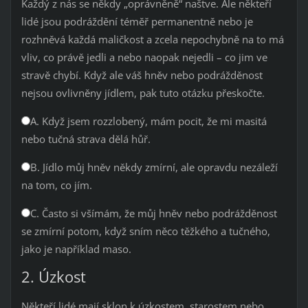
Každý z nás se někdy „oprávněně“ naštve. Ale někteří
lidé jsou podráždění téměř permanentně nebo je
rozhněvá každá maličkost a zcela nepochybně na to má
vliv, co právě jedli a nebo naopak nejedli – co jim ve
stravě chybí. Když ale váš hněv nebo podrážděnost
nejsou ovlivněny jídlem, pak tuto otázku přeskočte.
A. Když jsem rozzlobený, mám pocit, že mi masitá
nebo tučná strava dělá hůř.
B. Jídlo můj hněv někdy zmírní, ale opravdu nezáleží
na tom, co jím.
C. Často si všímám, že můj hněv nebo podrážděnost
se zmírní potom, když sním něco těžkého a tučného,
jako je například maso.
2. Úzkost
Někteří lidé mají sklon k úzkostem, starostem nebo