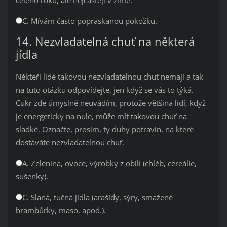
celého roku, ale nejčastěji v zimě.
C. Mívám často popraskanou pokožku.
14. Nezvladatelná chuť na některá
jídla
Někteří lidé takovou nezvladatelnou chuť nemají a tak
na tuto otázku odpovídejte, jen když se vás to týká.
Cukr zde úmyslně neuvádím, protože většina lidí, když
je energeticky na nule, může mít takovou chuť na
sladké. Označte, prosím, ty duhy potravin, na které
dostáváte nezvladatelnou chuť.
A. Zelenina, ovoce, výrobky z obilí (chléb, cereálie,
sušenky).
C. Slaná, tučná jídla (arašídy, sýry, smažené
brambůrky, maso, apod.).