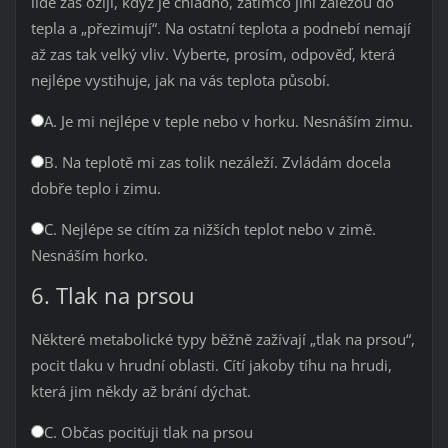
lidé zas ožijí, když je chladno, zatímco jiní zalezou do
tepla a „přezimují“. Na ostatní teplota a podnebí nemají
až zas tak velký vliv. Vyberte, prosím, odpověď, která
nejlépe vystihuje, jak na vás teplota působí.
A. Je mi nejlépe v teple nebo v horku. Nesnáším zimu.
B. Na teplotě mi zas tolik nezáleží. Zvládám docela
dobře teplo i zimu.
C. Nejlépe se cítím za nižších teplot nebo v zimě.
Nesnáším horko.
6. Tlak na prsou
Některé metabolické typy běžně zažívají „tlak na prsou“,
pocit tlaku v hrudní oblasti. Cítí jakoby tíhu na hrudi,
která jim někdy až brání dýchat.
C. Občas pociťuji tlak na prsou