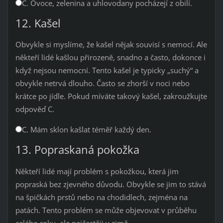
C. Ovoce, zelenina a uhlovodany pocházejí z obilí.
12. Kašel
Obvykle si myslíme, že kašel nějak souvisí s nemocí. Ale
někteří lidé kašlou přirozeně, snadno a často, dokonce i
když nejsou nemocní. Tento kašel je typicky „suchý“ a
obvykle netrvá dlouho. Často se zhorší v noci nebo
krátce po jídle. Pokud míváte takový kašel, zakroužkujte
odpověď C.
C. Mám sklon kašlat téměř každý den.
13. Popraskaná pokožka
Někteří lidé mají problém s pokožkou, která jim
popraská bez zjevného důvodu. Obvykle se jim to stává
na špičkách prstů nebo na chodidlech, zejména na
patách. Tento problém se může objevovat v průběhu