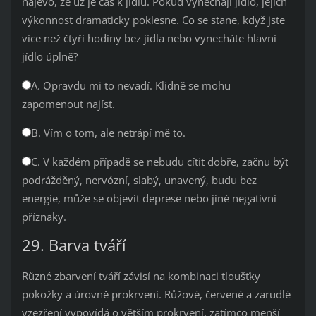
najevo, že už je čas k jídlu. Pokud vynechají jídlo, jejich
výkonnost dramaticky poklesne. Co se stane, když jste
více než čtyři hodiny bez jídla nebo vynecháte hlavní
jídlo úplně?
A. Opravdu mi to nevadí. Klidně se mohu
zapomenout najíst.
B. Vím o tom, ale netrápí mě to.
C. V každém případě se nebudu cítit dobře, začnu být
podrážděný, nervózní, slabý, unavený, budu bez
energie, může se objevit deprese nebo jiné negativní
příznaky.
29. Barva tváří
Různé zbarvení tváří závisí na kombinaci tloušťky
pokožky a úrovně prokrvení. Růžové, červené a zarudlé
vzezření vypovídá o větším prokrvení, zatímco menší