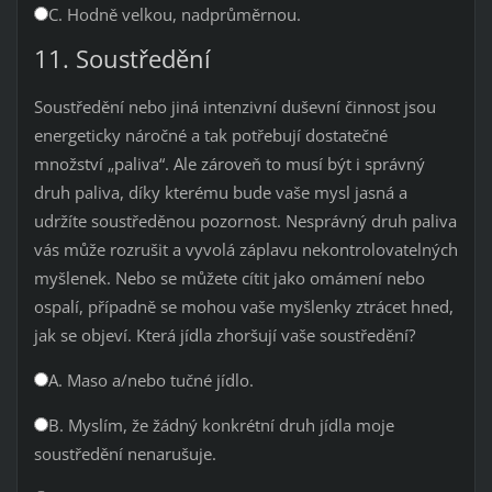
C. Hodně velkou, nadprůměrnou.
11. Soustředění
Soustředění nebo jiná intenzivní duševní činnost jsou
energeticky náročné a tak potřebují dostatečné
množství „paliva“. Ale zároveň to musí být i správný
druh paliva, díky kterému bude vaše mysl jasná a
udržíte soustředěnou pozornost. Nesprávný druh paliva
vás může rozrušit a vyvolá záplavu nekontrolovatelných
myšlenek. Nebo se můžete cítit jako omámení nebo
ospalí, případně se mohou vaše myšlenky ztrácet hned,
jak se objeví. Která jídla zhoršují vaše soustředění?
A. Maso a/nebo tučné jídlo.
B. Myslím, že žádný konkrétní druh jídla moje
soustředění nenarušuje.