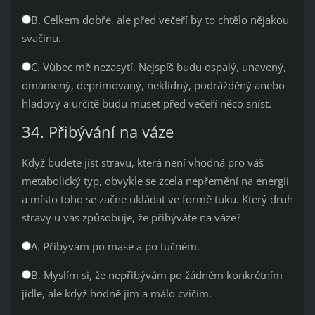
B. Celkem dobře, ale před večeří by to chtělo nějakou
svačinu.
C. Vůbec mě nezasytí. Nejspíš budu ospalý, unavený,
omámený, deprimovaný, neklidný, podrážděný anebo
hladový a určitě budu muset před večeří něco sníst.
34. Přibývání na váze
Když budete jíst stravu, která není vhodná pro váš
metabolický typ, obvykle se zcela nepřemění na energii
a místo toho se začne ukládat ve formě tuku. Který druh
stravy u vás způsobuje, že přibýváte na váze?
A. Přibývám po mase a po tučném.
B. Myslím si, že nepřibývám po žádném konkrétním
jídle, ale když hodně jím a málo cvičím.