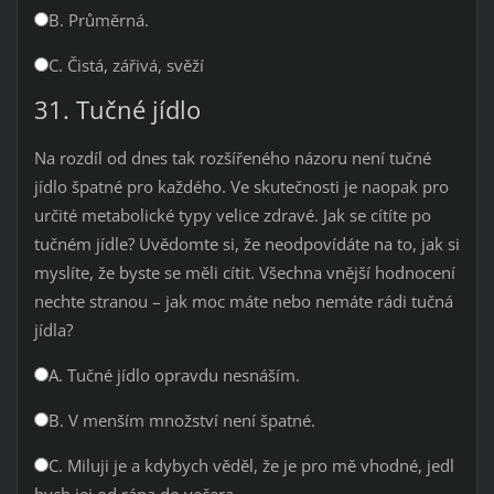
B. Průměrná.
C. Čistá, zářivá, svěží
31. Tučné jídlo
Na rozdíl od dnes tak rozšířeného názoru není tučné
jídlo špatné pro každého. Ve skutečnosti je naopak pro
určité metabolické typy velice zdravé. Jak se cítíte po
tučném jídle? Uvědomte si, že neodpovídáte na to, jak si
myslíte, že byste se měli cítit. Všechna vnější hodnocení
nechte stranou – jak moc máte nebo nemáte rádi tučná
jídla?
A. Tučné jídlo opravdu nesnáším.
B. V menším množství není špatné.
C. Miluji je a kdybych věděl, že je pro mě vhodné, jedl
bych jej od rána do večera.