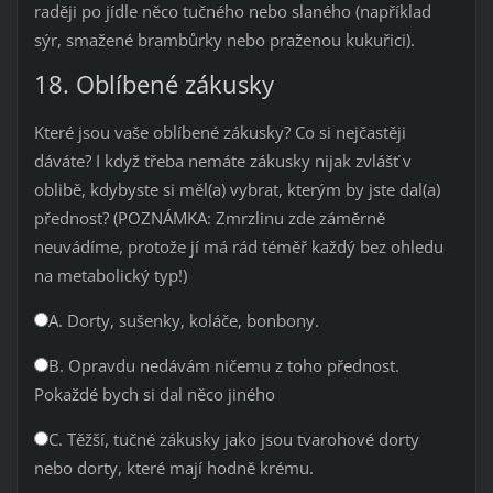
raději po jídle něco tučného nebo slaného (například
sýr, smažené brambůrky nebo praženou kukuřici).
18. Oblíbené zákusky
Které jsou vaše oblíbené zákusky? Co si nejčastěji
dáváte? I když třeba nemáte zákusky nijak zvlášť v
oblibě, kdybyste si měl(a) vybrat, kterým by jste dal(a)
přednost? (POZNÁMKA: Zmrzlinu zde záměrně
neuvádíme, protože jí má rád téměř každý bez ohledu
na metabolický typ!)
A. Dorty, sušenky, koláče, bonbony.
B. Opravdu nedávám ničemu z toho přednost.
Pokaždé bych si dal něco jiného
C. Těžší, tučné zákusky jako jsou tvarohové dorty
nebo dorty, které mají hodně krému.