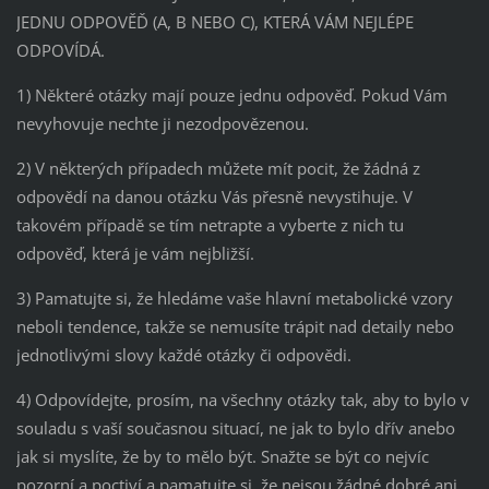
JEDNU ODPOVĚĎ (A, B NEBO C), KTERÁ VÁM NEJLÉPE
ODPOVÍDÁ.
1) Některé otázky mají pouze jednu odpověď. Pokud Vám
nevyhovuje nechte ji nezodpovězenou.
2) V některých případech můžete mít pocit, že žádná z
odpovědí na danou otázku Vás přesně nevystihuje. V
takovém případě se tím netrapte a vyberte z nich tu
odpověď, která je vám nejbližší.
3) Pamatujte si, že hledáme vaše hlavní metabolické vzory
neboli tendence, takže se nemusíte trápit nad detaily nebo
jednotlivými slovy každé otázky či odpovědi.
4) Odpovídejte, prosím, na všechny otázky tak, aby to bylo v
souladu s vaší současnou situací, ne jak to bylo dřív anebo
jak si myslíte, že by to mělo být. Snažte se být co nejvíc
pozorní a poctiví a pamatujte si, že nejsou žádné dobré ani