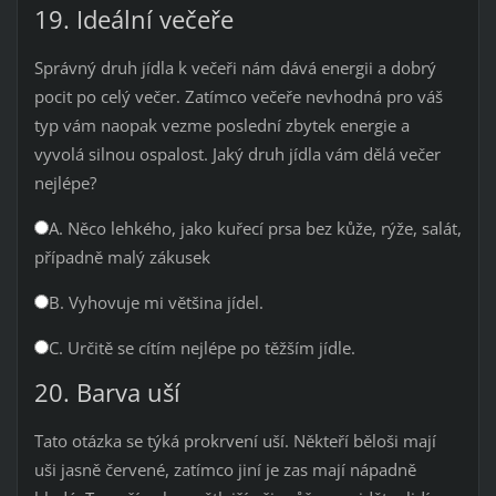
19. Ideální večeře
Správný druh jídla k večeři nám dává energii a dobrý
pocit po celý večer. Zatímco večeře nevhodná pro váš
typ vám naopak vezme poslední zbytek energie a
vyvolá silnou ospalost. Jaký druh jídla vám dělá večer
nejlépe?
A. Něco lehkého, jako kuřecí prsa bez kůže, rýže, salát,
případně malý zákusek
B. Vyhovuje mi většina jídel.
C. Určitě se cítím nejlépe po těžším jídle.
20. Barva uší
Tato otázka se týká prokrvení uší. Někteří běloši mají
uši jasně červené, zatímco jiní je zas mají nápadně