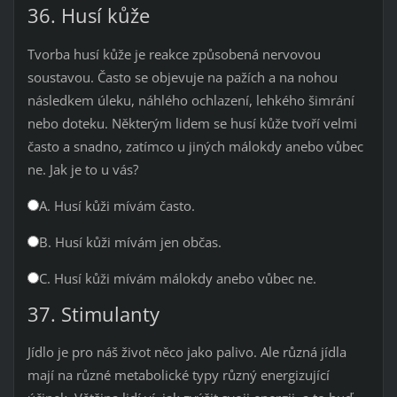
36. Husí kůže
Tvorba husí kůže je reakce způsobená nervovou
soustavou. Často se objevuje na pažích a na nohou
následkem úleku, náhlého ochlazení, lehkého šimrání
nebo doteku. Některým lidem se husí kůže tvoří velmi
často a snadno, zatímco u jiných málokdy anebo vůbec
ne. Jak je to u vás?
A. Husí kůži mívám často.
B. Husí kůži mívám jen občas.
C. Husí kůži mívám málokdy anebo vůbec ne.
37. Stimulanty
Jídlo je pro náš život něco jako palivo. Ale různá jídla
mají na různé metabolické typy různý energizující