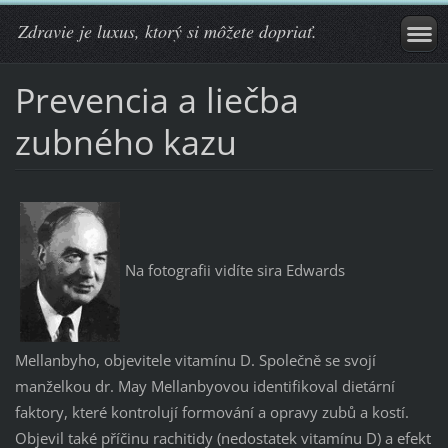
Zdravie je luxus, ktorý si môžete dopriať.
Prevencia a liečba
zubného kazu
Na fotografii vidíte sira Edwards
Mellanbyho, objevitele vitamínu D. Společně se svojí
manželkou dr. May Mellanbyovou identifikoval dietární
faktory, které kontrolují formování a opravy zubů a kostí.
Objevil také příčinu rachitidy (nedostatek vitamínu D) a efekt