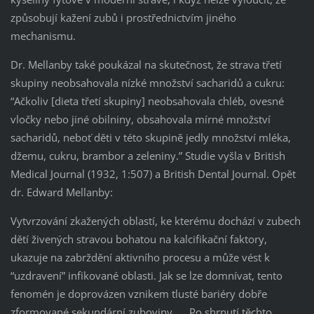
způsobují kažení zubů i prostřednictvím jiného
mechanismu.
Dr. Mellanby také poukázal na skutečnost, že strava třetí
skupiny neobsahovala nízké množství sacharidů a cukru:
“Ačkoliv [dieta třetí skupiny] neobsahovala chléb, ovesné
vločky nebo jiné obilniny, obsahovala mírné množství
sacharidů, neboť děti v této skupině jedly množství mléka,
džemu, cukru, brambor a zeleniny.” Studie vyšla v British
Medical Journal (1932, 1:507) a British Dental Journal. Opět
dr. Edward Mellanby:
Vytvrzování zkažených oblastí, ke kterému dochází v zubech
dětí živených stravou bohatou na kalcifikační faktory,
ukazuje na zabrždění aktivního procesu a může vést k
“uzdravení” infikované oblasti. Jak se lze domnívat, tento
fenomén je doprovázen vznikem tlusté bariéry dobře
zformované sekundární zuboviny. … Po shrnutí těchto