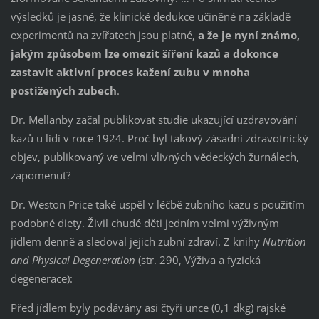
výsledků je jasné, že klinické dedukce učiněné na základě
experimentů na zvířatech jsou platné,
a že je nyní známo,
jakým způsobem lze omezit šíření kazů a dokonce
zastavit aktivní proces kažení zubu v mnoha
postižených zubech
.
Dr. Mellanby začal publikovat studie ukazující uzdravování
kazů u lidí v roce 1924. Proč byl takový zásadní zdravotnický
objev, publikovaný ve velmi vlivných vědeckých žurnálech,
zapomenut?
Dr. Weston Price také uspěl v léčbě zubního kazu s použitím
podobné diety. Živil chudé děti jedním velmi výživným
jídlem denně a sledoval jejich zubní zdraví. Z knihy
Nutrition
and Physical Degeneration
(str. 290, Výživa a fyzická
degenerace):
Před jídlem byly podávány asi čtyři unce (0,1 dkg) rajské