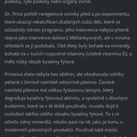
polévky, rybí polévky nebo orgány zvířat.
Dr. Price pořídil rentgenové snímky před a po experimentu,
které ukazují rekalcifikaci zkažených zubů dětí, které se
zúčastnily tohoto programu. Jeho intervence nebyla přesně
stejná jako intervence doktorů Mellanbyových, ale v mnoha
ohledech se jí podobala. Obě diety byly bohaté na minerály,
bohaté na v tucích rozpustné vitamíny (včetně vitamínu D), a
měly nízký obsah kyseliny fytové.
Priceova dieta nebyla bez obilnin, ale obsahovala rohlíky
pečené z čerstvě namleté celozrnné pšenice. Čerstvě
namletá pšenice má velkou fytázovou (enzym, který
degraduje kyseliny fytovou) aktivitu, a společně s dlouhým
kvašením, které se v té době používalo, muselo dojít k
rozložení takřka celého obsahu kyseliny fytové. To z ní
učinilo zdroj minerálů, nikoliv past na ně, jako je tomu u
moderních pšeničných produktů. Používal také máslo