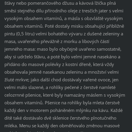
šťávy nebo pomerančového džusu a kávová lžička plná
směsi stejného dílu přírodního oleje z tresčích jater s velmi
vysokým obsahem vitamínů, a másla s obzvláště vysokým
obsahem vitamínů. Poté dostaly misku obsahující přibližně
pintu (0,5 litru) velmi bohatého vývaru z dušené zeleniny a
masa, uvařeného převážně z morku a libových částí
jemného masa: maso bylo obyčejně uvařeno samostatně,
aby si udrželo šťávu, a poté bylo velmi jemně nasekáno a
přidáno do masové polévky z kostní dřeně, která vždy
obsahovala jemně nasekanou zeleninu a množství velmi
žluté mrkve; jako další chod dostávaly vařené ovoce, jen
velmi málo slazené, a rohlíky pečené z čerstvě namleté
celozrnné pšenice, které byly namazány máslem s vysokým
obsahem vitamínů. Pšenice na rohlíky byla mleta čerstvě
každý den v motorem poháněném mlýnku na kávu. Každé
dítě také dostávalo dvě sklenice čerstvého plnotučného
mléka. Menu se každý den obměňovalo změnou masové