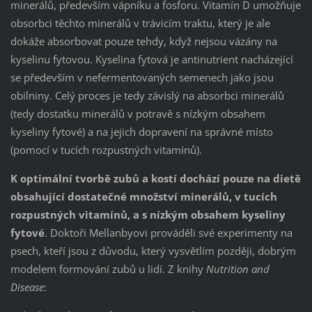
minerálů, především vápníku a fosforu. Vitamín D umožňuje
obsorbci těchto minerálů v trávicím traktu, který je ale
dokáže absorbovat pouze tehdy, když nejsou vázány na
kyselinu fytovou. Kyselina fytová je antinutrient nacházející
se především v nefermentovaných semenech jako jsou
obilniny. Celý proces je tedy závislý na absorbci minerálů
(tedy dostatku minerálů v potravě s nízkým obsahem
kyseliny fytové) a na jejich dopravení na správné místo
(pomocí v tucích rozpustných vitamínů).
K optimální tvorbě zubů a kostí dochází pouze na dietě
obsahující dostatečné množství minerálů, v tucích
rozpustných vitamínů, a s nízkým obsahem kyseliny
fytové
. Doktoři Mellanbyovi prováděli své experimenty na
psech, kteří jsou z důvodu, který vysvětlím později, dobrým
modelem formování zubů u lidí. Z knihy
Nutrition and
Disease
: