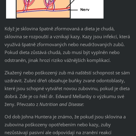
Když je sklovina špatně zformovaná a dieta je chudá,
sklovina se rozpouští a vznikají kazy. Kazy jsou infekcí, která
využívá špatně zformovaných nebo neudržovaných zubů.
Pokud dieta zůstává chudá, zub musí být vyplněn nebo
odstraněn, jinak hrozí riziko vážnějších komplikací.
Zkažený nebo poškozený zub má naštěstí schopnost se sám
uzdravit. Zubní dřeň obsahuje buňky zvané odontoblasty,
které jsou schopné vytvářet novou zubovinu, pokud je dieta
dobrá. Zde je co řekl dr. Edward Mellanby o výzkumu své
ženy. Převzato z
Nutrition and Disease
:
Od dob Johna Huntera je známo, že pokud jsou sklovina a
zubovina poškozeny opotřebením nebo kazy, zuby
nezůstávají pasivní ale odpovídají na zranění reakcí