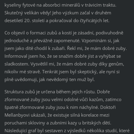
kyseliny fytové na absorbci minerálů v trávicím traktu.
Skutečný velikán vědy! Jeho výzkum začal v druhém
desetiletí 20. století a pokračoval do čtyřicátých let.
Co objevil o formaci zubů a kostí je zásadní, podivuhodně
jednoduché a převážně zapomenuté. Vzpomínám si, jak
jsem jako dítě chodil k zubaři. Řekl mi, že mám dobré zuby.
Informoval jsem ho, že se snažím dobře jíst a vyhýbat se
sladkostem. Vysvětlil mi, že mám dobré zuby díky genům,
nikoliv mé stravě. Tenkrát jsem byl skeptický, ale nyní si
plně uvědomuji, jak nevědomý ten muž byl.
Struktura zubů je určena během jejich růstu. Dobře
zformované zuby jsou velmi odolné vůči kazům, zatímco
špatně zformované zuby jsou k nim náchylné. Doktoři
Mellanbyovi ukázali, že existuje silná korelace mezi
poruchami skloviny a zubními kazy u britských dětí.
Následující graf byl sestaven z výsledků několika studií, které