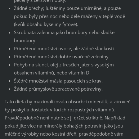
Žádné ořechy; luštěniny pouze umírněně, a pouze
pokud byly přes noc nebo déle máčeny v teplé vodě
(kvůli obsahu kyseliny fytové).
Škrobnatá zalenina jako brambory nebo sladké
brambory.
Přiměřené množství ovoce, ale žádné sladkosti.
Přiměřené množství dobře uvařené zeleniny.
Pohyb na slunci, olej z tresčích jater s vysokým
obsahem vitamínů, nebo vitamín D.
Štědré množství másla pasoucích se krav.
Žádné průmyslově zpracované potraviny.
Tato dieta by maximalizovala obsorbci minerálů, a zároveň
by poskytla dostatek v tucích rozpustných vitamínů.
Pravděpodobně není nutné se jí držet striktně. Například
pokud jíte více na minerály bohatých potravin jako jsou
mléčné výrobky nebo kostní dřeň, pravděpodobně vám