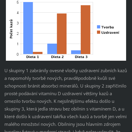
U skupiny 1 zabránily ovesné vločky uzdravení zubních kazů
a napomohly tvorbě nových, pravděpodobně kvůli své
schopnosti bránit absorbci minerálů. U skupiny 2 zapříčinilo
prosté podávání vitamínu D uzdravení většiny kazů a
omezilo tvorbu nových. K nejsilnějšímu efektu došlo u
skupiny 3, která jedla stravu bez obilnin s vitamínem D, a u
které došlo k uzdravení takřka všech kazů a tvorbě jen velmi
malého množství nových. Obilniny jsou hlavním zdrojem
kyseliny fytové v moderní stravě, i když nelze vyloučit, že