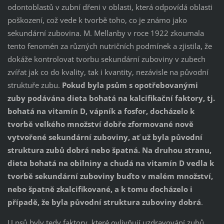
odontoblastů v zubní dřeni v oblasti, která odpovídá oblasti
poškození, což vede k tvorbě toho, co je známo jako
sekundární zubovina. M. Mellanby v roce 1922 zkoumala
tento fenomén za různých nutričních podmínek a zjistila, že
dokáže kontrolovat tvorbu sekundární zuboviny v zubech
zvířat jak co do kvality, tak i kvantity, nezávisle na původní
struktuře zubu.
Pokud byla psům s opotřebovanými
zuby podávána dieta bohatá na kalcifikační faktory, tj.
bohatá na vitamín D, vápník a fosfor, docházelo k
tvorbě velkého množství dobře zformované nově
vytvořené sekundární zuboviny, ať už byla původní
struktura zubů dobrá nebo špatná. Na druhou stranu,
dieta bohatá na obilniny a chudá na vitamín D vedla k
tvorbě sekundární zuboviny buďto v malém množství,
nebo špatně zkalcifikované, a k tomu docházelo i
případě, že byla původní struktura zuboviny dobrá
.
U psů byly tedy faktory, které ovlivňují uzdravování zubů,