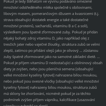
Pokud je tedy štěňatům ve vývinu podáváno omezené
množství odstředěného mléka společně s obilovinami,
libovým masem, pomerančovým džusem a kvasnicemi (t.j.
strava obsahující dostatek energie a také dostatečné
množství proteinů, sacharidů, vitamínu B a C a solí),
výsledkem jsou špatně zformované zuby. Pokud je přidán
nějaký bohatý zdroj vitamínu D, jako například olej z
tresčích jater nebo vaječné žloutky, struktura zubů se velmi
zlepší, zatímco po přidání olejů jako je olivový … zůstanou
zuby špatně zformované jako na samotné základní dietě. …
Pokud je příjem vitamínu D nedostačující a obilninový obsah
diety je zvýšen, nebo jsou pšeničná semena [obsahující
velké množství kyseliny fytové] nahrazena bílou moukou,
nebo pokud jsou ovesné vločky [obsahující velké množství
kyseliny fytové] nahrazeny bílou moukou, struktura zubů
má sklony ke zhoršování, nicméně pokud je za těchto
podmínek zvýšen příjem vápníku, kalcifikace [usazování
vápníku v zubech] se zlepší.