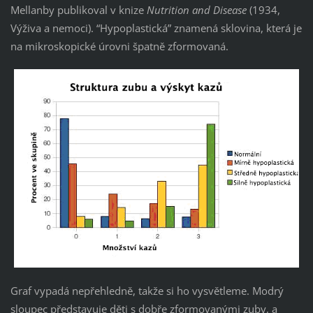
Mellanby publikoval v knize
Nutrition and Disease
(1934,
Výživa a nemoci). “Hypoplastická” znamená sklovina, která je
na mikroskopické úrovni špatně zformovaná.
Graf vypadá nepřehledně, takže si ho vysvětleme. Modrý
sloupec představuje děti s dobře zformovanými zuby, a