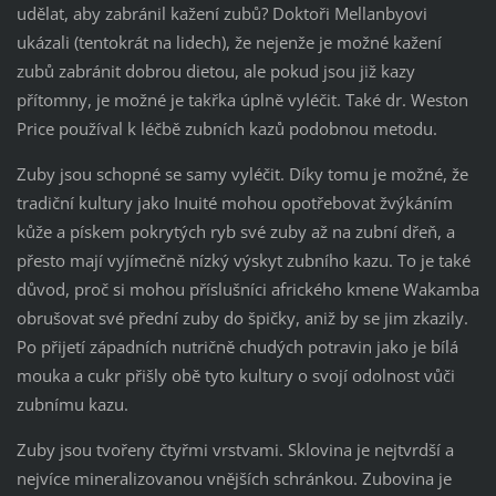
udělat, aby zabránil kažení zubů? Doktoři Mellanbyovi
ukázali (tentokrát na lidech), že nejenže je možné kažení
zubů zabránit dobrou dietou, ale pokud jsou již kazy
přítomny, je možné je takřka úplně vyléčit. Také dr. Weston
Price používal k léčbě zubních kazů podobnou metodu.
Zuby jsou schopné se samy vyléčit. Díky tomu je možné, že
tradiční kultury jako Inuité mohou opotřebovat žvýkáním
kůže a pískem pokrytých ryb své zuby až na zubní dřeň, a
přesto mají vyjímečně nízký výskyt zubního kazu. To je také
důvod, proč si mohou příslušníci afrického kmene Wakamba
obrušovat své přední zuby do špičky, aniž by se jim zkazily.
Po přijetí západních nutričně chudých potravin jako je bílá
mouka a cukr přišly obě tyto kultury o svojí odolnost vůči
zubnímu kazu.
Zuby jsou tvořeny čtyřmi vrstvami. Sklovina je nejtvrdší a
nejvíce mineralizovanou vnějších schránkou. Zubovina je