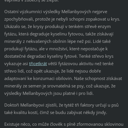
Ostatní výzkumníci výsledky Mellanbyových nejprve
zpochybňovali, protože je nebyli schopni zopakovat u krys.
Ukázalo se, že krysy produkují v tenkém střevě enzym
fytázu, která degraduje kyselinu fytovou, takže získávají
minerály z nekvašených obilnin lépe než psi. Lidé také
produkují fytázu, ale v množství, které nepostačuje k
dostatečné degradaci kyseliny fytové. Tenké střevo krys
vykazuje asi
třicetk
rát
větší fytázovou aktivitu než tenké
střevo lidí, což opět ukazuje, že lidé nejsou dobře
adaptovaní ke konzumaci obilovin. Naše schopnost získávat
minerály ze semen je srovnatelná se psy, což ukazuje, že
výsledky Mellanbyových jsou platné i pro lidi.
Doktoři Mellanbyovi zjistili, že tytéž tři faktory určují u psů
také kvalitu kostí, čímž se budu zabývat někdy jindy.
Existuje něco, co může člověk s plně zformovanou sklovinou