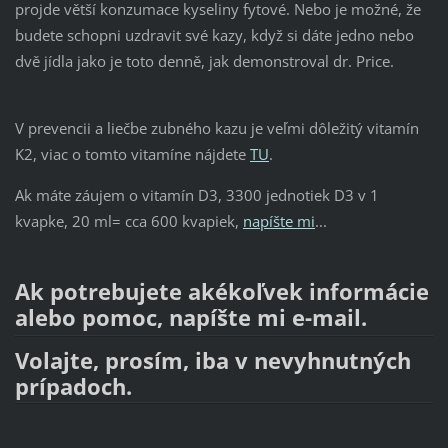
projde větší konzumace kyseliny fytové. Nebo je možné, že
budete schopni uzdravit své kazy, když si dáte jedno nebo
dvě jídla jako je toto denně, jak demonstroval dr. Price.
V prevencii a liečbe zubného kazu je veľmi dôležitý vitamín
K2, viac o tomto vitamíne nájdete
TU
.
Ak máte záujem o vitamín D3, 3300 jednotiek D3 v 1
kvapke, 20 ml= cca 600 kvapiek,
napíšte mi
...
Ak potrebujete akékoľvek informácie
alebo pomoc, napíšte mi e-mail.
Volajte, prosím, iba v nevyhnutných
prípadoch.