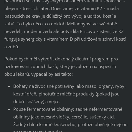
pasoucích se krav s vysokým obsahem vitamínů společně s
olejem z tresčích jater. Dnes víme, že vitamín K2 z másla
pasoucích se krav je důležitý pro vývoj a údržbu kostí a
zubů. To bylo něco, co doktoři Mellanbyovi ve své době
nevěděli, moderní věda ale potvrdila Pricovo zjištění, že K2
funguje synergicky s vitamínem D při udržování zdraví kostí
a zubů.
Pokud bych měl vytvořit dokonalý dietární program pro
uzdravování zubních kazů, který je založen na úspěších
obou lékařů, vypadal by asi takto:
Bohatý na živočišné potraviny jako maso, orgány, ryby,
kostní dřeň, plnotučné mléčné produkty (pokud jsou
dobře snášeny) a vejce.
Pouze fermentované obilniny; žádné nefermentované
obilniny jako ovesné vločky, cereálie, sušenky atd.
Žádný chléb kromě kvašeného, protože obyčejně nejsou
pečeny z čerstvé mouky.