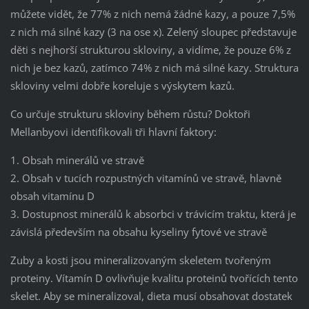
můžete vidět, že 77% z nich nemá žádné kazy, a pouze 7,5%
z nich má silné kazy (3 na ose x). Zelený sloupec představuje
děti s nejhorší strukturou skloviny, a vidíme, že pouze 6% z
nich je bez kazů, zatímco 74% z nich má silné kazy. Struktura
skloviny velmi dobře koreluje s výskytem kazů.
Co určuje strukturu skloviny během růstu? Doktoři
Mellanbyovi identifikovali tři hlavní faktory:
1. Obsah minerálů ve stravě
2. Obsah v tucích rozpustných vitamínů ve stravě, hlavně
obsah vitamínu D
3. Dostupnost minerálů k absorbci v trávicím traktu, která je
závislá především na obsahu kyseliny fytové ve stravě
Zuby a kosti jsou mineralizovaným skeletem tvořeným
proteiny. Vítamín D ovlivňuje kvalitu proteinů tvořících tento
skelet. Aby se mineralizoval, dieta musí obsahovat dostatek