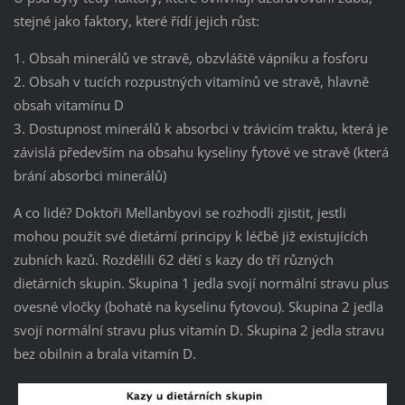
stejné jako faktory, které řídí jejich růst:
1. Obsah minerálů ve stravě, obzvláště vápníku a fosforu
2. Obsah v tucích rozpustných vitamínů ve stravě, hlavně
obsah vitamínu D
3. Dostupnost minerálů k absorbci v trávicím traktu, která je
závislá především na obsahu kyseliny fytové ve stravě (která
brání absorbci minerálů)
A co lidé? Doktoři Mellanbyovi se rozhodli zjistit, jestli
mohou použít své dietární principy k léčbě již existujících
zubních kazů. Rozdělili 62 dětí s kazy do tří různých
dietárních skupin. Skupina 1 jedla svojí normální stravu plus
ovesné vločky (bohaté na kyselinu fytovou). Skupina 2 jedla
svojí normální stravu plus vitamín D. Skupina 2 jedla stravu
bez obilnin a brala vitamín D.